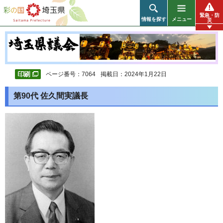
彩の国 埼玉県
緊急・防
情報を探す
メニュー
災
ページ番号：7064
掲載日：2024年1月22日
第90代 佐久間実議長