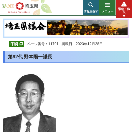
彩の国 埼玉県
緊急・防
情報を探す
メニュー
災
ページ番号：11791
掲載日：2023年12月28日
第92代 野本陽一議長