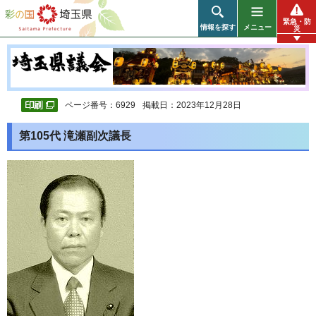
彩の国 埼玉県
緊急・防
情報を探す
メニュー
災
ページ番号：6929
掲載日：2023年12月28日
第105代 滝瀬副次議長