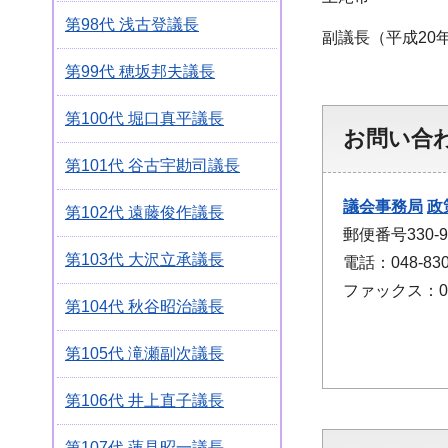
第98代 浅古登議長
副議長（平成20年
第99代 穂坂邦夫議長
第100代 堀口真平議長
お問い合
第101代 谷古宇勘司議長
議会事務局
政
第102代 遠藤俊作議長
郵便番号330
第103代 大沢立承議長
電話：048-830
ファックス：048
第104代 秋谷昭治議長
第105代 滝瀬副次議長
第106代 井上直子議長
第107代 蓮見昭一議長