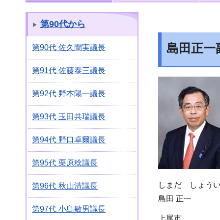
第90代から
島田正一
第90代 佐久間実議長
第91代 佐藤泰三議長
第92代 野本陽一議長
第93代 玉田共瑞議長
第94代 野口卓爾議長
第95代 栗原稔議長
しまだ しょう
第96代 秋山清議長
島田 正一
第97代 小島敏男議長
上尾市