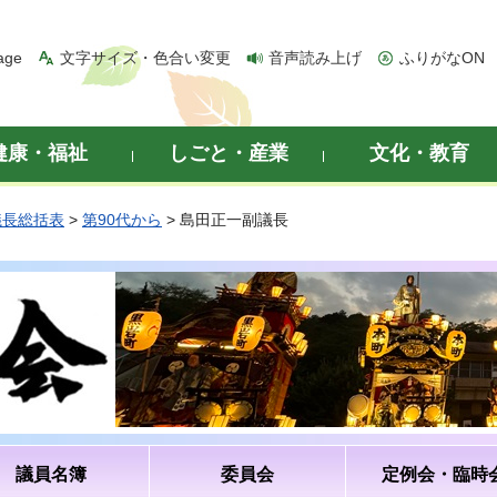
age
文字サイズ・色合い変更
音声読み上げ
ふりがなON
健康・福祉
しごと・産業
文化・教育
議長総括表
>
第90代から
> 島田正一副議長
議員名簿
委員会
定例会・臨時