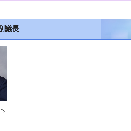
副議長
いち