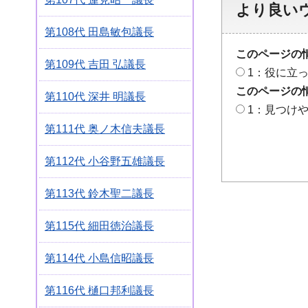
より良い
第108代 田島敏包議長
このページの
第109代 吉田 弘議長
1：役に立
このページの
第110代 深井 明議長
1：見つけ
第111代 奥ノ木信夫議長
第112代 小谷野五雄議長
第113代 鈴木聖二議長
第115代 細田徳治議長
第114代 小島信昭議長
第116代 樋口邦利議長