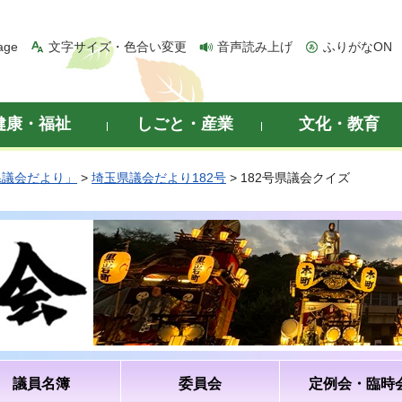
age
文字サイズ・色合い変更
音声読み上げ
ふりがなON
健康・福祉
しごと・産業
文化・教育
県議会だより」
>
埼玉県議会だより182号
> 182号県議会クイズ
議員名簿
委員会
定例会・臨時