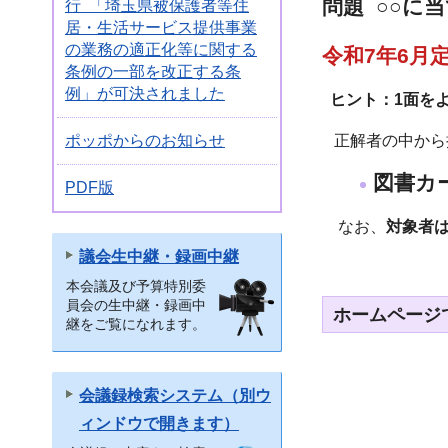
問題 ○○に
行 「埼玉県被保護者等住
居・生活サービス提供事業
の業務の適正化等に関する
令和7年6月
条例の一部を改正する条
例」が可決されました
ヒント：1面を
ポッポからのお知らせ
正解者の中から
図書カー
PDF版
なお、
対象者
議会生中継・録画中継
本会議及び予算特別委
員会の生中継・録画中
ホームページ
継をご覧になれます。
会議録検索システム（別ウ
ィンドウで開きます）