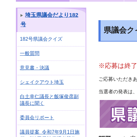
埼玉県議会だより182
号
県議会ク
182号県議会クイズ
一般質問
※応募は終
意見書・決議
ご応募いただき
シェイクアウト埼玉
当選者の発表は
白土幸仁議長と飯塚俊彦副
議長に聞く
委員会リポート
議員提案 令和7年9月1日施