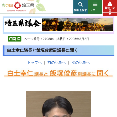
彩の国 埼玉県
緊急・防
情報を探す
メニュー
災
ページ番号：270804
掲載日：2025年8月2日
白土幸仁議長と飯塚俊彦副議長に聞く
トップへ
｜
前の記事へ
｜
次の記事へ