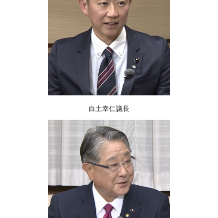
白土幸仁議長