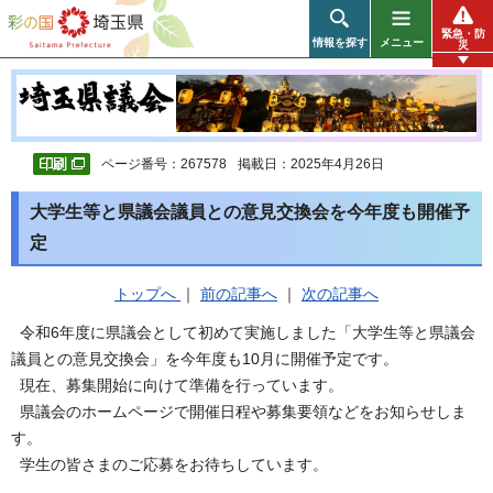
彩の国 埼玉県
緊急・防
情報を探す
メニュー
災
ページ番号：267578
掲載日：2025年4月26日
大学生等と県議会議員との意見交換会を今年度も開催予
定
トップへ
｜
前の記事へ
｜
次の記事へ
令和6年度に県議会として初めて実施しました「大学生等と県議会
議員との意見交換会」を今年度も10月に開催予定です。
現在、募集開始に向けて準備を行っています。
県議会のホームページで開催日程や募集要領などをお知らせしま
す。
学生の皆さまのご応募をお待ちしています。