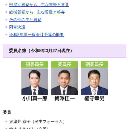
部局別質疑から 主な質疑と答弁
総括質疑から 主な質疑と答弁
その他の主な質疑
附帯決議
令和8年度一般会計予算の概要
委員名簿
（令和8年3月27日現在）
委員
泉津井 京子（民主フォーラム）
鈴木 まさひろ（自民）