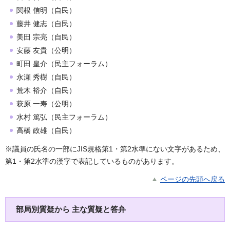
関根 信明（自民）
藤井 健志（自民）
美田 宗亮（自民）
安藤 友貴（公明）
町田 皇介（民主フォーラム）
永瀬 秀樹（自民）
荒木 裕介（自民）
萩原 一寿（公明）
水村 篤弘（民主フォーラム）
高橋 政雄（自民）
※議員の氏名の一部にJIS規格第1・第2水準にない文字があるため、
第1・第2水準の漢字で表記しているものがあります。
ページの先頭へ戻る
部局別質疑から 主な質疑と答弁