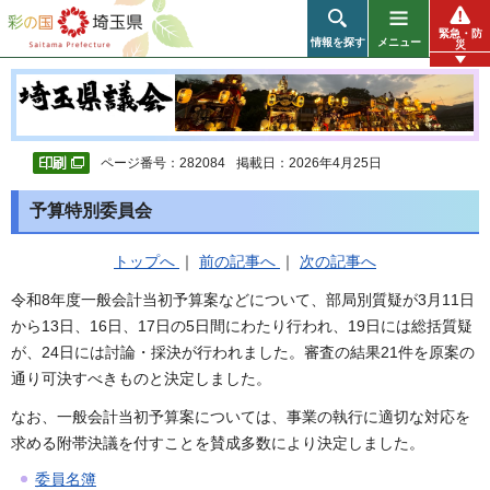
彩の国 埼玉県
緊急・防
情報を探す
メニュー
災
ページ番号：282084
掲載日：2026年4月25日
予算特別委員会
トップへ
｜
前の記事へ
｜
次の記事へ
令和8年度一般会計当初予算案などについて、部局別質疑が3月11日
から13日、16日、17日の5日間にわたり行われ、19日には総括質疑
が、24日には討論・採決が行われました。審査の結果21件を原案の
通り可決すべきものと決定しました。
なお、一般会計当初予算案については、事業の執行に適切な対応を
求める附帯決議を付すことを賛成多数により決定しました。
委員名簿