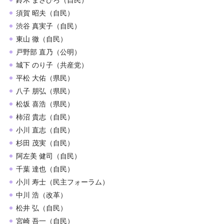
須賀 昭夫（自民）
渋谷 真実子（自民）
東山 徹（自民）
戸野部 直乃（公明）
城下 のり子（共産党）
平松 大佑（県民）
八子 朋弘（県民）
松坂 喜浩（県民）
柿沼 貴志（自民）
小川 直志（自民）
杉田 茂実（自民）
阿左美 健司（自民）
千葉 達也（自民）
小川 寿士（民主フォーラム）
中川 浩（改革）
松井 弘（自民）
宮崎 吾一（自民）