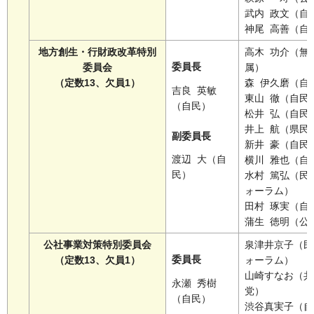
武内 政文（自
神尾 高善（自
地方創生・行財政改革特別
高木 功介（無
委員長
委員会
属）
（定数13、欠員1）
森 伊久磨（自
吉良 英敏
東山 徹（自民
（自民）
松井 弘（自民
井上 航（県民
副委員長
新井 豪（自民
渡辺 大（自
横川 雅也（自
民）
水村 篤弘（民
ォーラム）
田村 琢実（自
蒲生 徳明（公
公社事業対策特別委員会
泉津井京子（民
委員長
（定数13、欠員1）
ォーラム）
山崎すなお（共
永瀬 秀樹
党）
（自民）
渋谷真実子（自