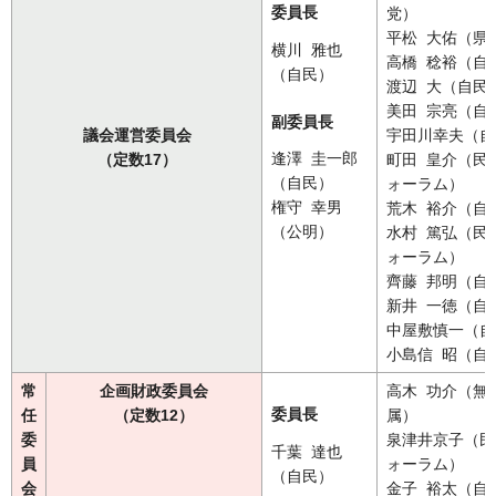
委員長
党）
平松 大佑（県
横川 雅也
高橋 稔裕（自
（自民）
渡辺 大（自民
美田 宗亮（自
副委員長
議会運営委員会
宇田川幸夫（自
逢澤 圭一郎
（定数17）
町田 皇介（民
（自民）
ォーラム）
権守 幸男
荒木 裕介（自
（公明）
水村 篤弘（民
ォーラム）
齊藤 邦明（自
新井 一徳（自
中屋敷慎一（自
小島信 昭（自
常
企画財政委員会
高木 功介（無
委員長
任
（定数12
）
属）
委
泉津井京子（民
千葉 達也
員
ォーラム）
（自民）
会
金子 裕太（自