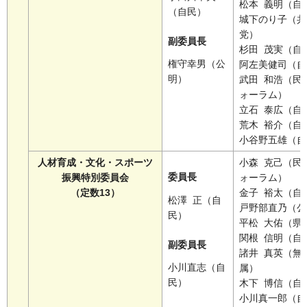
松本 義明（自
（自民）
城下のり子（共
党）
副委員長
杉田 茂実（自
権守幸男（公
阿左美健司（自
明）
武田 和浩（民
ォーラム）
立石 泰広（自
荒木 裕介（自
小谷野五雄（自
人材育成・文化・スポーツ
小森 克己（民
委員長
振興特別委員会
ォーラム）
（定数13）
金子 裕太（自
松澤 正（自
戸野部直乃（公
民）
平松 大佑（県
関根 信明（自
副委員長
諸井 真英（無
小川直志（自
属）
民）
木下 博信（自
小川真一郎（自