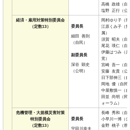
高橋 政雄（自
塩野 正行（公
経済・雇用対策特別委員会
岡村ゆり子（県
委員長
（定数13）
江原くみ子（無
属）
細田 善則
須賀 昭夫（自
（自民）
尾花 瑛仁（自
伊藤はつみ（共
副委員長
党）
深谷 顕史
宮崎 吾一（自
（公明）
安藤 友貴（公
日下部伸三（自
岡地 優（自民
中屋敷慎一（自
田並 尚明（民
ォーラム）
危機管理・大規模災害対策
長峰 秀和（自
委員長
特別委員会
小早川一博（公
（定数13）
金野 桃子（県
宇田川幸夫