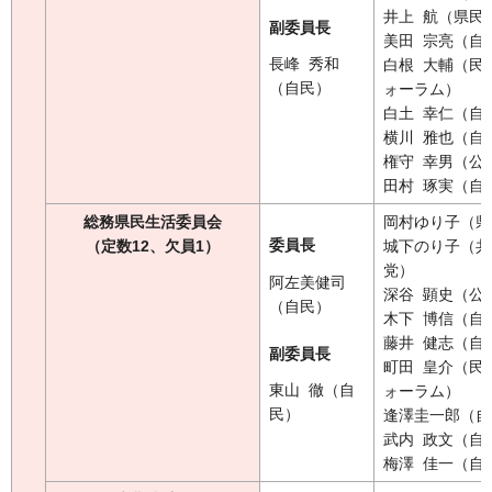
井上 航（県民
副委員長
美田 宗亮（自
長峰 秀和
白根 大輔（民
（自民）
ォーラム）
白土 幸仁（自
横川 雅也（自
権守 幸男（公
田村 琢実（自
総務県民生活委員会
岡村ゆり子（県
委員長
（定数12、欠員1）
城下のり子（共
党）
阿左美健司
深谷 顕史（公
（自民）
木下 博信（自
藤井 健志（自
副委員長
町田 皇介（民
東山 徹（自
ォーラム）
民）
逢澤圭一郎（自
武内 政文（自
梅澤 佳一（自