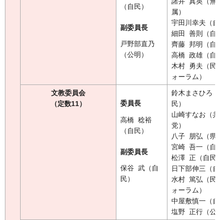
諸井 真英（無
（自民）
属）
宇田川幸夫（自
副委員長
細田 善則（自
戸野部直乃
齊藤 邦明（自
（公明）
高橋 政雄（自
木村 勇夫（民
ォーラム）
文教委員会
鈴木まさひろ（
委員長
（定数11）
民）
山崎すなお（共
高橋 稔裕
党）
（自民）
八子 朋弘（県
宮崎 吾一（自
副委員長
松澤 正（自民
保谷 武（自
日下部伸三（自
民）
水村 篤弘（民
ォーラム）
中屋敷慎一（自
塩野 正行（公