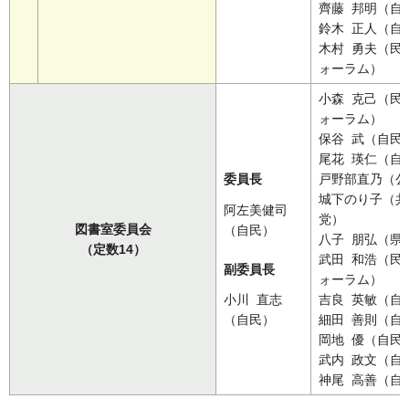
齊藤 邦明（自
鈴木 正人（自
木村 勇夫（民
ォーラム）
小森 克己（民
ォーラム）
保谷 武（自民
尾花 瑛仁（自
委員長
戸野部直乃（公
城下のり子（共
阿左美健司
党）
図書室委員会
（自民）
八子 朋弘（県
（定数14）
武田 和浩（民
副委員長
ォーラム）
小川 直志
吉良 英敏（自
（自民）
細田 善則（自
岡地 優（自民
武内 政文（自
神尾 高善（自