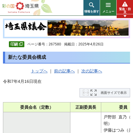
彩の国 埼玉県
緊急・防
情報を探す
メニュー
災
ページ番号：267580
掲載日：2025年4月26日
新たな委員会構成
トップへ
｜
前の記事へ
｜
次の記事へ
令和7年4月16日現在
画面サイズで表示
委員会名（定数）
正副委員長
委員
戸野部 直乃（
明）
伊藤はつみ（共