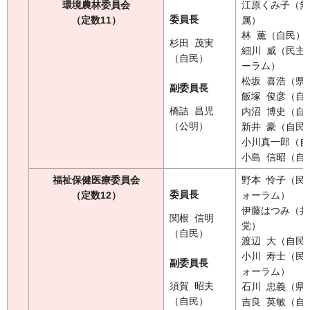
環境農林委員会
江原くみ子（無
委員長
（定数11）
属）
林 薫（自民）
杉田 茂実
細川 威（民主
（自民）
ーラム）
松坂 喜浩（県
副委員長
飯塚 俊彦（自
橋詰 昌児
内沼 博史（自
（公明）
新井 豪（自民
小川真一郎（自
小島 信昭（自
福祉保健医療委員会
野本 怜子（民
委員長
（定数12）
ォーラム）
伊藤はつみ（共
関根 信明
党）
（自民）
渡辺 大（自民
小川 寿士（民
副委員長
ォーラム）
須賀 昭夫
石川 忠義（県
（自民）
吉良 英敏（自