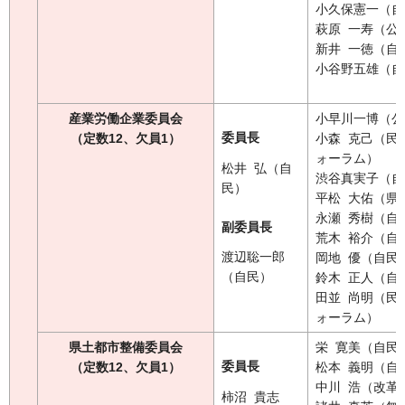
小久保憲一（自
萩原 一寿（公
新井 一徳（自
小谷野五雄（自
産業労働企業委員会
小早川一博（公
委員長
（定数12、欠員1
）
小森 克己（民
ォーラム）
松井 弘（自
渋谷真実子（自
民）
平松 大佑（県
永瀬 秀樹（自
副委員長
荒木 裕介（自
渡辺聡一郎
岡地 優（自民
（自民）
鈴木 正人（自
田並 尚明（民
ォーラム）
県土都市整備委員会
栄 寛美（自民
委員長
（定数12、欠員1）
松本 義明（自
中川 浩（改革
柿沼 貴志