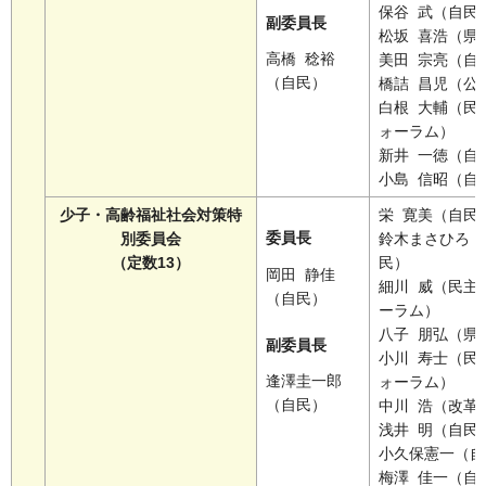
保谷 武（自民
副委員長
松坂 喜浩（県
高橋 稔裕
美田 宗亮（自
（自民）
橋詰 昌児（公
白根 大輔（民
ォーラム）
新井 一徳（自
小島 信昭（自
少子・高齢福祉社会対策特
栄 寛美（自民
委員長
別委員会
鈴木まさひろ（
（定数13）
民）
岡田 静佳
細川 威（民主
（自民）
ーラム）
八子 朋弘（県
副委員長
小川 寿士（民
逢澤圭一郎
ォーラム）
（自民）
中川 浩（改革
浅井 明（自民
小久保憲一（自
梅澤 佳一（自