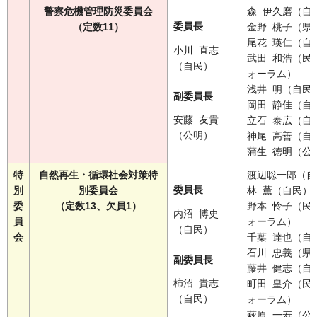
警察危機管理防災委員会
森 伊久磨（自
委員長
（定数11
）
金野 桃子（県
尾花 瑛仁（自
小川 直志
武田 和浩（民
（自民）
ォーラム）
浅井 明（自民
副委員長
岡田 静佳（自
安藤 友貴
立石 泰広（自
（公明）
神尾 高善（自
蒲生 徳明（公
特
自然再生・循環社会対策特
渡辺聡一郎（自
委員長
別
別委員会
林 薫（自民）
委
（定数13、欠員1）
野本 怜子（民
内沼 博史
員
ォーラム）
（自民）
会
千葉 達也（自
石川 忠義（県
副委員長
藤井 健志（自
柿沼 貴志
町田 皇介（民
（自民）
ォーラム）
萩原 一寿（公