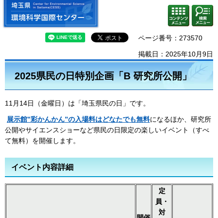
埼玉県 環境科学国際センター
検索・
コンテ
共通メ
ンツメ
ニュー
ニュー
ページ番号：273570
掲載日：2025年10月9日
2025県民の日特別企画「B 研究所公開」
11月14日（金曜日）は「埼玉県民の日」です。
展示館”彩かんかん”の入場料はどなたでも無料
になるほか、研究所
公開やサイエンスショーなど県民の日限定の楽しいイベント（すべ
て無料）を開催します。
イベント内容詳細
定
員・
対
開催