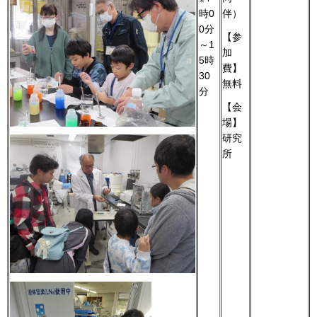
時0
伴）
0分
【参
～1
加
5時
費】
30
無料
分
【会
場】
研究
所