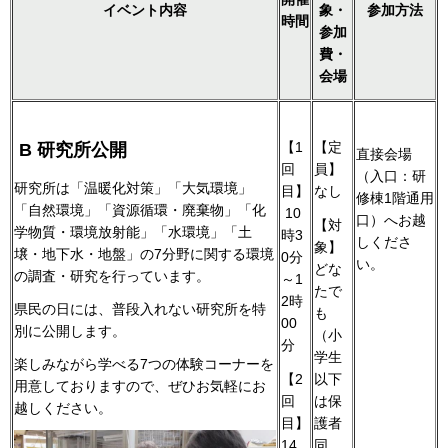
イベント内容
象・
参加方法
時間
参加
費・
会場
【1
【定
B 研究所公開
直接会場
回
員】
（入口：研
研究所は「温暖化対策」「大気環境」
目】
なし
修棟1階通用
「自然環境」「資源循環・廃棄物」「化
10
口）へお越
【対
学物質・環境放射能」「水環境」「土
時3
しくださ
象】
壌・地下水・地盤」の7分野に関する環境
0分
い。
どな
の調査・研究を行っています。
～1
たで
2時
県民の日には、普段入れない研究所を特
も
00
別に公開します。
（小
分
学生
楽しみながら学べる7つの体験コーナーを
【2
以下
用意しておりますので、ぜひお気軽にお
回
は保
越しください。
目】
護者
14
同