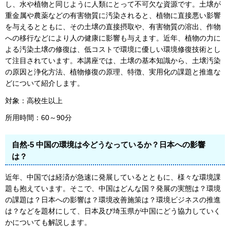
し、水や植物と同じように人類にとって不可欠な資源です。土壌が
重金属や農薬などの有害物質に汚染されると、植物に直接悪い影響
を与えるとともに、その土壌の直接摂取や、有害物質の溶出、作物
への移行などにより人の健康に影響も与えます。近年、植物の力に
よる汚染土壌の修復は、低コストで環境に優しい環境修復技術とし
て注目されています。本講座では、土壌の基本知識から、土壌汚染
の原因と浄化方法、植物修復の原理、特徴、実用化の課題と推進な
どについて紹介します。
対象：高校生以上
所用時間：60～90分
自然-5 中国の環境は今どうなっているか？日本への影響
は？
近年、中国では経済が急速に発展しているとともに、様々な環境課
題も抱えています。そこで、中国はどんな国？発展の実態は？環境
の課題は？日本への影響は？環境改善施策は？環境ビジネスの推進
は？などを題材にして、日本及び埼玉県が中国にどう協力していく
かについても解説します。