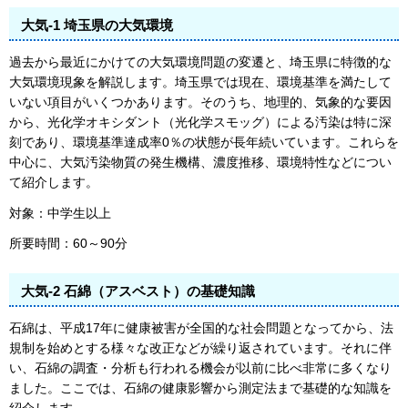
大気-1 埼玉県の大気環境
過去から最近にかけての大気環境問題の変遷と、埼玉県に特徴的な
大気環境現象を解説します。埼玉県では現在、環境基準を満たして
いない項目がいくつかあります。そのうち、地理的、気象的な要因
から、光化学オキシダント（光化学スモッグ）による汚染は特に深
刻であり、環境基準達成率0％の状態が長年続いています。これらを
中心に、大気汚染物質の発生機構、濃度推移、環境特性などについ
て紹介します。
対象：中学生以上
所要時間：60～90分
大気-2 石綿（アスベスト）の基礎知識
石綿は、平成17年に健康被害が全国的な社会問題となってから、法
規制を始めとする様々な改正などが繰り返されています。それに伴
い、石綿の調査・分析も行われる機会が以前に比べ非常に多くなり
ました。ここでは、石綿の健康影響から測定法まで基礎的な知識を