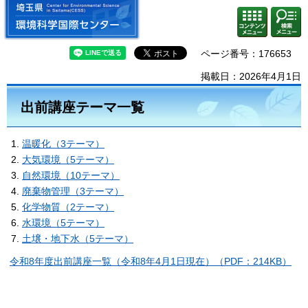
埼玉県 環境科学国際センター
検索・
コンテ
共通メ
ンツメ
ニュー
ニュー
ページ番号：176653
掲載日：2026年4月1日
出前講座テーマ一覧
温暖化（3テーマ）
大気環境（5テーマ）
自然環境（10テーマ）
廃棄物管理（3テーマ）
化学物質（2テーマ）
水環境（5テーマ）
土壌・地下水（5テーマ）
令和8年度出前講座一覧（令和8年4月1日現在）（PDF：214KB）