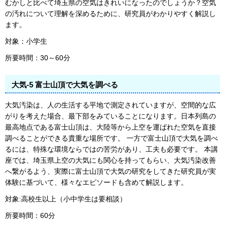
むかしと比べて埼玉県の空気はきれいになったのでしょうか？空気
の汚れについて理解を深めるために、研究員がわかりやすく解説し
ます。
対象：小学生
所要時間：30～60分
大気-5 富士山頂で大気を調べる
大気汚染は、人の生活する平地で測定されていますが、空間的な広
がりを考えた場合、最下部をみていることになります。日本列島の
最高地点である富士山頂は、大陸等から上空を運ばれた空気を直接
調べることができる貴重な場所です。 一方で富士山頂で大気を調べ
るには、特殊な環境ならではの苦労があり、工夫も必要です。 本講
座では、埼玉県上空の大気にも関心を持ってもらい、大気汚染改善
へ繋がるよう、実際に富士山頂で大気の研究をしてきた研究員が実
体験に基づいて、様々なエピソードも含めて解説します。
対象:高校生以上（小中学生は要相談）
所要時間：60分