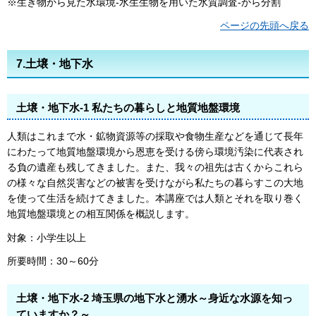
※生き物から見た水環境-水生生物を用いた水質調査-から分割
ページの先頭へ戻る
7.土壌・地下水
土壌・地下水-1 私たちの暮らしと地質地盤環境
人類はこれまで水・鉱物資源等の採取や食物生産などを通じて長年
にわたって地質地盤環境から恩恵を受ける傍ら環境汚染に代表され
る負の遺産も残してきました。また、我々の祖先は古くからこれら
の様々な自然災害などの被害を受けながら私たちの暮らすこの大地
を使って生活を続けてきました。本講座では人類とそれを取り巻く
地質地盤環境との相互関係を概説します。
対象：小学生以上
所要時間：30～60分
土壌・地下水-2 埼玉県の地下水と湧水～身近な水源を知っ
ていますか？～