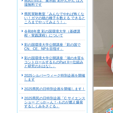
県民の日は、展示館”彩かんかん”は入
場無料です
県民実験教室「みんなでやれば怖くな
い！ガマの穂の種子を数える できると
ころまでやってみよう！」
令和8年度 彩の国環境大学（基礎課
程・実践課程）について
彩の国環境大学公開講座「彩の国で
CN、CE、NPを目指す」
彩の国環境大学公開講座「湖の水質を
コントロールするものPart IIー仕組み
と研究のおはなし」
2025シルバーウィーク特別企画を開催
します
2025県民の日特別企画を開催します！
2025県民の日特別企画「C サイエンス
ショー どっか～ん！-ものが燃え爆発
するしくみをさぐる」