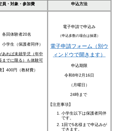
定員・対象・参加費
申込方法
電子申請で申込み
】各回体験者20名
（申込多数の場合は抽選）
】小学生（保護者同伴）
電子申請フォーム（別ウ
があれば未就学児（年中
ィンドウで開きます）
長までに限る）も体験可
申込期限
費】400円（教材費）
令和8年2月16日
（月曜日）
24時まで
【注意事項】
小学生以下は保護者同伴
です。
1回で5名様まで申込みが
できます。