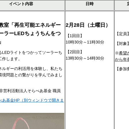
イベント内容
日時
教室「再生可能エネルギー
2月28日（土曜日）
ーラーLEDちょうちんをつ
【定員
【1回目】
」
10時30分～11時30分
【対象
【2回目】
るLEDライトをつかってソーラーち
※
希望
13時30分～14時30分
工作します。
から年
ネルギーの利活用を体験し、私たち
【参加
環境問題との繋がりを学んでみまし
非営利活動法人そらべあ基金 職員
べあ基金HP（別ウィンドウで開きま