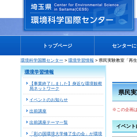
埼玉県 環境科学国際センター
トップページ
センターに
環境科学国際センター
>
環境学習情報
> 県民実験教室「再
環境学習情報
【事業終了しました】身近な環境観察
局ネットワーク
県民実
イベントのお知らせ
※この企画
出前講座
出前講座テーマ一覧
イベント
「彩の国環境大学修了生の会」が環境