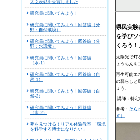
大臣表彰を受賞しました
研究員に聞いてみよう！
研究員に聞いてみよう！回答編（分
県民実験
野：自然環境）
を学びソ
研究員に聞いてみよう！回答編（分
くろう！
野：水環境）
太陽光で灯
研究員に聞いてみよう！回答編
（水-1）
ょうちんを
再生可能エ
研究員に聞いてみよう！回答編（自
然-1）
の暮らしと
ょう。
研究員に聞いてみよう！回答編（自
然-2）
講師：特定
研究員に聞いてみよう！回答編
参考：
そら
（水-2）
す）
夢を見つける！リアル体験教室 「環境
を科学する博士になりたい」