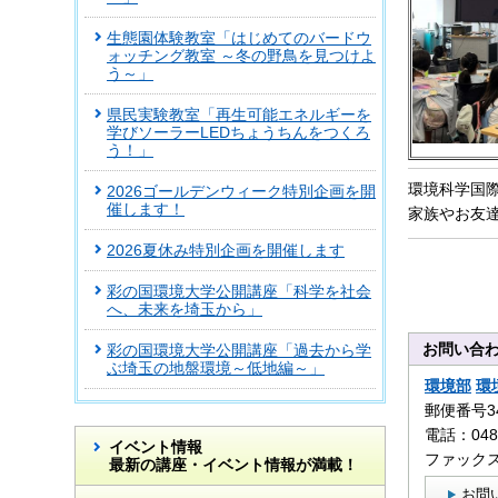
生態園体験教室「はじめてのバードウ
ォッチング教室 ～冬の野鳥を見つけよ
う～」
県民実験教室「再生可能エネルギーを
学びソーラーLEDちょうちんをつくろ
う！」
環境科学国
2026ゴールデンウィーク特別企画を開
催します！
家族やお友
2026夏休み特別企画を開催します
彩の国環境大学公開講座「科学を社会
へ、未来を埼玉から」
お問い合
彩の国環境大学公開講座「過去から学
ぶ埼玉の地盤環境～低地編～」
環境部
環
郵便番号3
電話：0480
イベント情報
ファックス：
最新の講座・イベント情報が満載！
お問