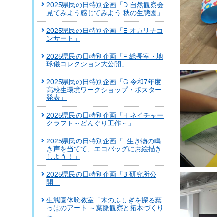
2025県民の日特別企画「D 自然観察会
見てみよう感じてみよう 秋の生態園」
2025県民の日特別企画「E オカリナコ
ンサート」
2025県民の日特別企画「F 総長室・地
球儀コレクション大公開」
2025県民の日特別企画「G 令和7年度
高校生環境ワークショップ・ポスター
発表」
2025県民の日特別企画「H ネイチャー
クラフト～どんぐり工作～」
2025県民の日特別企画「I 生き物の鳴
き声を当てて、エコバッグにお絵描き
しよう！」
2025県民の日特別企画「B 研究所公
開」
生態園体験教室「木のふしぎを探る葉
っぱのアート ～葉脈観察と拓本づくり
～」