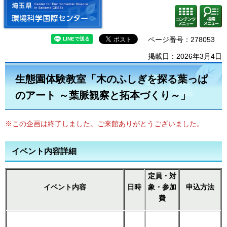
埼玉県 環境科学国際センター
検索・
コンテ
共通メ
ンツメ
ニュー
ニュー
ページ番号：278053
掲載日：2026年3月4日
生態園体験教室「木のふしぎを探る葉っぱ
のアート ～葉脈観察と拓本づくり～」
※この企画は終了しました。ご来館ありがとうございました。
イベント内容詳細
定員・対
イベント内容
日時
象・参加
申込方法
費