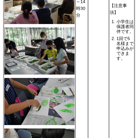
～14
【注意事
時30
項】
分
小学生は
保護者同
伴です。
1回で5
名様まで
申込みが
できま
す。