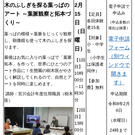
木のふしぎを探る葉っぱの
2月
電子申請で
申込み
アート ～葉脈観察と拓本づ
15
【定員】
各回体験
くり～
日
（申込多数の
者15名
場合は抽選）
（日
葉っぱの模様＝葉脈をじっくり観察
【対象】
電子申請
曜
し、顕微鏡も使って木のふしぎを探
小・中学
フォーム
ります。
日）
生
（別ウィ
最後はお気に入りの葉っぱで「葉脈
（小学生
【1回
拓本」を作って、世界にひとつのア
は保護者
ンドウで
目】
ート作品に！生態園の樹木医がやさ
同伴）
開きま
10時
しく解説してくれるので、自然とア
00分
【参加
す）
ートを同時に楽しめます。
～11
費】無料
時30
講師：宮川会計年度任用職員（樹木
申込期限
分
医）
令和8年2月
【2回
4日
目】
（水曜日）
13時
00分
24時まで