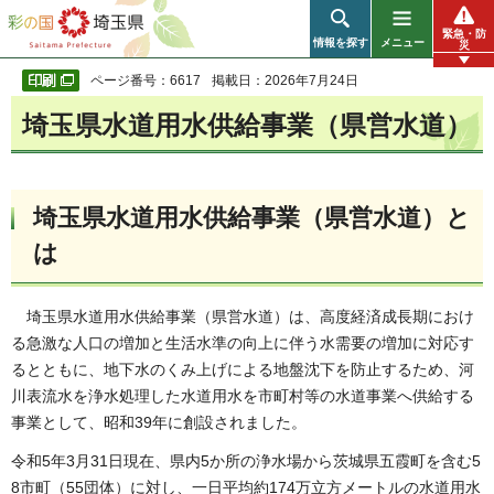
彩の国 埼玉県
緊急・防
情報を探す
メニュー
災
ページ番号：6617
掲載日：2026年7月24日
埼玉県水道用水供給事業（県営水道）
埼玉県水道用水供給事業（県営水道）と
は
埼
玉県水道用水供給事業（県営水道）は、高度経済成長期におけ
る急激な人口の増加と生活水準の向上に伴う水需要の増加に対応す
るとともに、地下水のくみ上げによる地盤沈下を防止するため、河
川表流水を浄水処理した水道用水を市町村等の水道事業へ供給する
事業として、昭和39年に創設されました。
令和5年3月31日現在、県内5か所の浄水場から茨城県五霞町を含む5
8市町（55団体）に対し、一日平均約174万立方メートルの水道用水