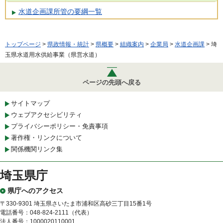
水道企画課所管の要綱一覧
トップページ
>
県政情報・統計
>
県概要
>
組織案内
>
企業局
>
水道企画課
> 埼
玉県水道用水供給事業（県営水道）
ページの先頭へ戻る
サイトマップ
ウェブアクセシビリティ
プライバシーポリシー・免責事項
著作権・リンクについて
関係機関リンク集
埼玉県庁
県庁へのアクセス
〒330-9301 埼玉県さいたま市浦和区高砂三丁目15番1号
電話番号：048-824-2111（代表）
法人番号：1000020110001