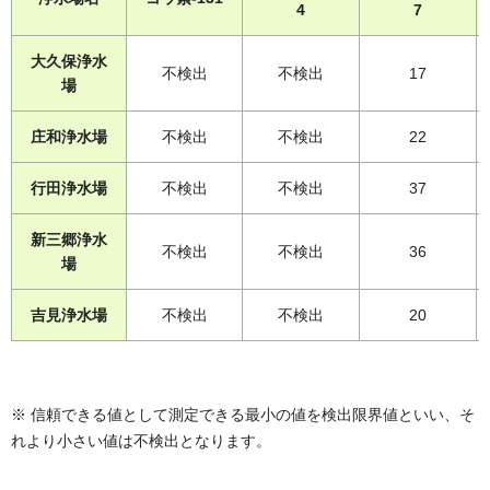
4
7
大久保浄水
不検出
不検出
17
場
庄和浄水場
不検出
不検出
22
行田浄水場
不検出
不検出
37
新三郷浄水
不検出
不検出
36
場
吉見浄水場
不検出
不検出
20
※ 信頼できる値として測定できる最小の値を検出限界値といい、そ
れより小さい値は不検出となります。