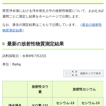
県営浄水場における浄水発生土中の放射性物質について、おおむね2
週間ごとに測定し結果をホームページで公開します。
なお、過去の測定結果はこちらで公開しています。（
過去の放射性
物質測定結果
）
最新の放射性物質測定結果
試料採取日：令和8年7月22日
単位：Bq/kg
画面サイズで表示
放射性ヨウ
放射性セシウム
素
セシウム-13
セシウム-13
浄水場名
ヨウ素-131