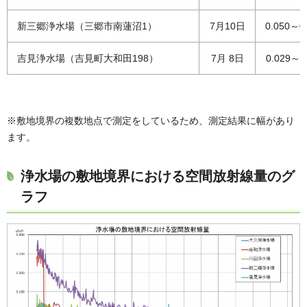
新三郷浄水場（三郷市南蓮沼1）
7月10日
0.050～0
吉見浄水場（吉見町大和田198）
7月 8日
0.029～0
※敷地境界の複数地点で測定をしているため、測定結果に幅があり
ます。
浄水場の敷地境界における空間放射線量のグ
ラフ