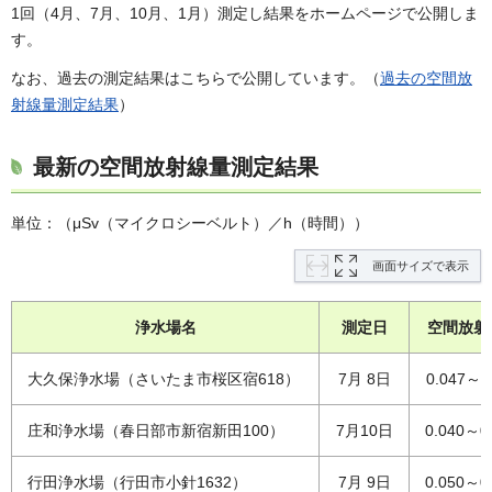
1回（4月、7月、10月、1月）測定し結果をホームページで公開しま
す。
なお、過去の測定結果はこちらで公開しています。（
過去の空間放
射線量測定結果
）
最新の空間放射線量測定結果
単位：（μSv（マイクロシーベルト）／h（時間））
画面サイズで表示
浄水場名
測定日
空間放射
大久保浄水場（さいたま市桜区宿618）
7月 8日
0.047～0
庄和浄水場（春日部市新宿新田100）
7月10日
0.040～0
行田浄水場（行田市小針1632）
7月 9日
0.050～0