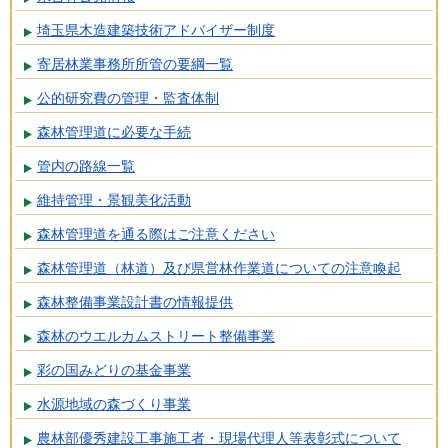
埼玉県木造建築技術アドバイザー制度
寄居林業事務所所管の要綱一覧
公的研究費の管理・監査体制
森林管理道に必要な手続
管内の路線一覧
維持管理・景観美化活動
森林管理道を通る際はご注意ください
森林管理道（林道）及び県営林作業道についての注意喚起
森林整備事業設計書の情報提供
森林のウエルカムストリート整備事業
彩の国みどりの基金事業
水源地域の森づくり事業
農林部優秀建設工事施工者・現場代理人等表彰式について