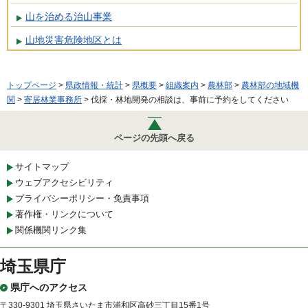
山を治める治山事業
山地災害危険地区とは
トップページ
>
県政情報・統計
>
県概要
>
組織案内
>
農林部
>
農林部の地域機
関
>
寄居林業事務所
> 伐採・林地開発の相談は、事前に予約をしてください
ページの先頭へ戻る
サイトマップ
ウェブアクセシビリティ
プライバシーポリシー・免責事項
著作権・リンクについて
関係機関リンク集
埼玉県庁
県庁へのアクセス
〒330-9301 埼玉県さいたま市浦和区高砂三丁目15番1号