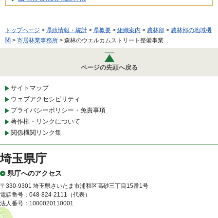
トップページ
>
県政情報・統計
>
県概要
>
組織案内
>
農林部
>
農林部の地域機
関
>
寄居林業事務所
> 森林のウエルカムストリート整備事業
ページの先頭へ戻る
サイトマップ
ウェブアクセシビリティ
プライバシーポリシー・免責事項
著作権・リンクについて
関係機関リンク集
埼玉県庁
県庁へのアクセス
〒330-9301 埼玉県さいたま市浦和区高砂三丁目15番1号
電話番号：048-824-2111（代表）
法人番号：1000020110001