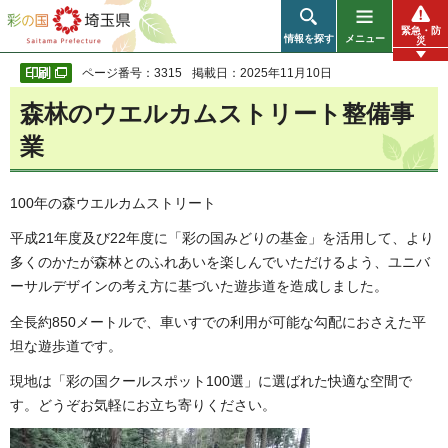
彩の国 埼玉県
緊急・防
情報を探す
メニュー
災
ページ番号：3315
掲載日：2025年11月10日
森林のウエルカムストリート整備事
業
100年の森ウエルカムストリート
平成21年度及び22年度に「彩の国みどりの基金」を活用して、より
多くのかたが森林とのふれあいを楽しんでいただけるよう、ユニバ
ーサルデザインの考え方に基づいた遊歩道を造成しました。
全長約850メートルで、車いすでの利用が可能な勾配におさえた平
坦な遊歩道です。
現地は「彩の国クールスポット100選」に選ばれた快適な空間で
す。どうぞお気軽にお立ち寄りください。