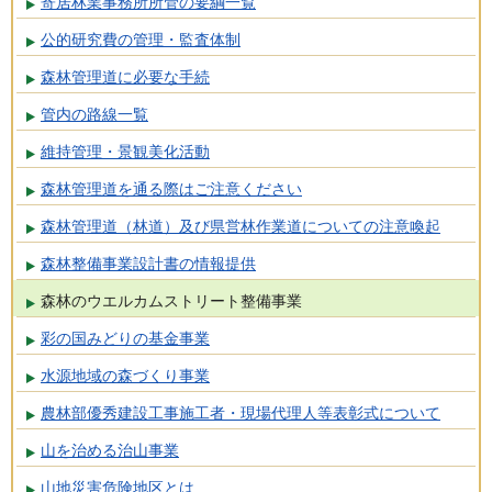
寄居林業事務所所管の要綱一覧
公的研究費の管理・監査体制
森林管理道に必要な手続
管内の路線一覧
維持管理・景観美化活動
森林管理道を通る際はご注意ください
森林管理道（林道）及び県営林作業道についての注意喚起
森林整備事業設計書の情報提供
森林のウエルカムストリート整備事業
彩の国みどりの基金事業
水源地域の森づくり事業
農林部優秀建設工事施工者・現場代理人等表彰式について
山を治める治山事業
山地災害危険地区とは