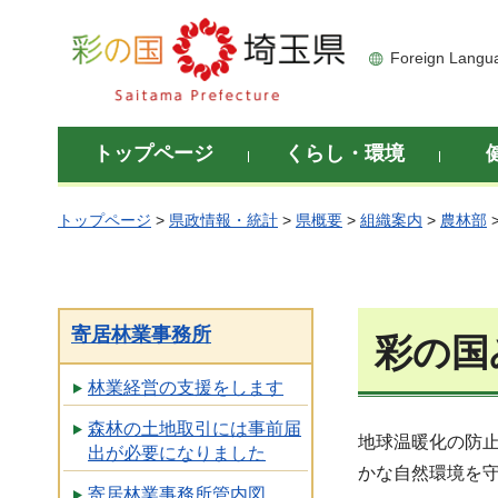
彩の国 埼玉県
Foreign Langu
トップページ
くらし・環境
トップページ
>
県政情報・統計
>
県概要
>
組織案内
>
農林部
寄居林業事務所
彩の国
林業経営の支援をします
森林の土地取引には事前届
地球温暖化の防
出が必要になりました
かな自然環境を
寄居林業事務所管内図