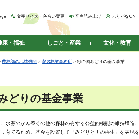
age
文字サイズ・色合い変更
音声読み上げ
ふりがなON
健康・福祉
しごと・産業
文化・教育
>
農林部の地域機関
>
寄居林業事務所
> 彩の国みどりの基金事業
みどりの基金事業
止、水源のかん養その他の森林の有する公益的機能の維持増進
守り育てるため、基金を設置して「みどりと川の再生」を実現