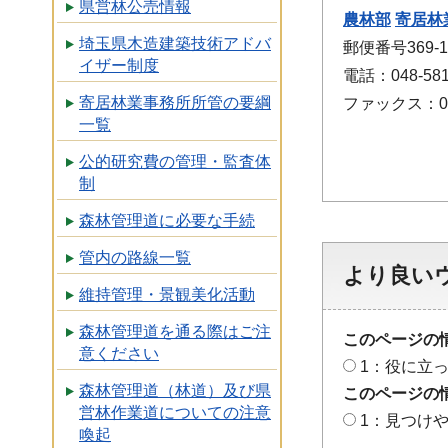
県営林公売情報
農林部
寄居林
埼玉県木造建築技術アドバ
郵便番号369-
イザー制度
電話：048-581
寄居林業事務所所管の要綱
ファックス：048
一覧
公的研究費の管理・監査体
制
森林管理道に必要な手続
管内の路線一覧
より良い
維持管理・景観美化活動
森林管理道を通る際はご注
このページの
意ください
1：役に立
森林管理道（林道）及び県
このページの
営林作業道についての注意
1：見つけ
喚起