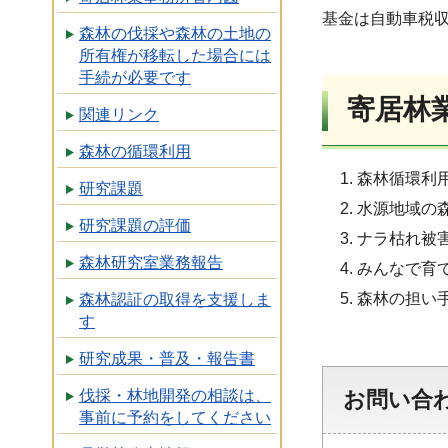
基金は自動車税収
森林の伐採や森林の土地の
所有権が移転した場合には
手続が必要です
寄居林
関連リンク
森林の循環利用
森林循環利
研究課題
水源地域の
研究課題の評価
ナラ枯れ被
森林研究室業務報告
みんなで育
森林の担い
森林認証の取得を支援しま
す
研究成果・普及・報告書
伐採・林地開発の相談は、
お問い合
事前に予約をしてください