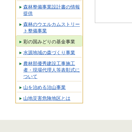
森林整備事業設計書の情報
提供
森林のウエルカムストリー
ト整備事業
彩の国みどりの基金事業
水源地域の森づくり事業
農林部優秀建設工事施工
者・現場代理人等表彰式に
ついて
山を治める治山事業
山地災害危険地区とは