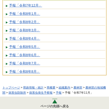
予報「令和7年12月」
予報「令和8年1月」
予報「令和8年2月」
予報「令和8年3月」
予報「令和8年4月」
予報「令和8年5月」
予報「令和8年6月」
予報「令和8年7月」
予報「令和8年8月」
トップページ
>
県政情報・統計
>
県概要
>
組織案内
>
農林部
>
農林部の地域機
関
>
病害虫防除所
>
病害虫発生予察報
>
予報
> 予報「令和7年11月」
ページの先頭へ戻る