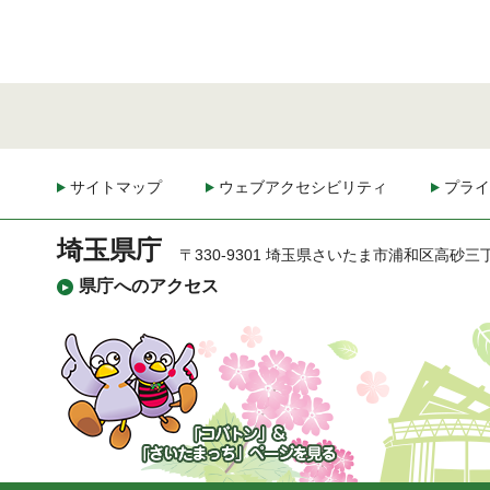
サイトマップ
ウェブアクセシビリティ
プライ
埼玉県庁
〒330-9301 埼玉県さいたま市浦和区高砂三
県庁へのアクセス
「コバトン」&「さいた
まっち」