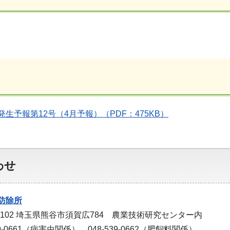
生予報第12号（4月予報）（PDF：475KB）
わせ
防除所
-0102 埼玉県熊谷市須賀広784 農業技術研究センター内
9-0661（病害虫関係）、048-539-0662（肥飼料関係）