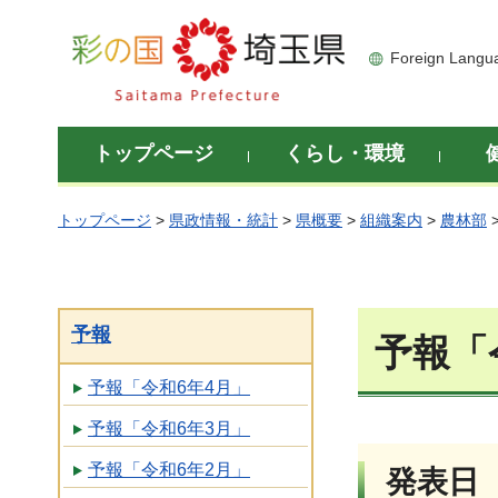
彩の国 埼玉県
Foreign Langu
トップページ
くらし・環境
トップページ
>
県政情報・統計
>
県概要
>
組織案内
>
農林部
予報
予報「
予報「令和6年4月」
予報「令和6年3月」
予報「令和6年2月」
発表日