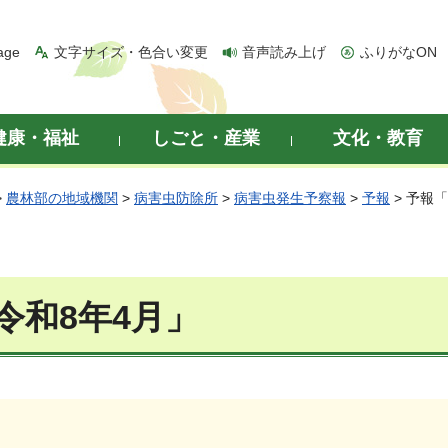
age
文字サイズ・色合い変更
音声読み上げ
ふりがなON
健康・福祉
しごと・産業
文化・教育
>
農林部の地域機関
>
病害虫防除所
>
病害虫発生予察報
>
予報
> 予報
令和8年4月」