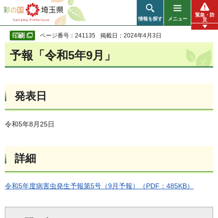
彩の国 埼玉県
緊急・防
情報を探す
メニュー
災
ページ番号：241135
掲載日：2024年4月3日
予報「令和5年9月」
発表日
令和5年8月25日
詳細
令和5年度病害虫発生予報第5号（9月予報）（PDF：485KB）