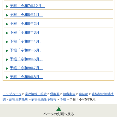
予報「令和7年12月」
予報「令和8年1月」
予報「令和8年2月」
予報「令和8年3月」
予報「令和8年4月」
予報「令和8年5月」
予報「令和8年6月」
予報「令和8年7月」
予報「令和8年8月」
トップページ
>
県政情報・統計
>
県概要
>
組織案内
>
農林部
>
農林部の地域機
関
>
病害虫防除所
>
病害虫発生予察報
>
予報
> 予報「令和5年9月」
ページの先頭へ戻る