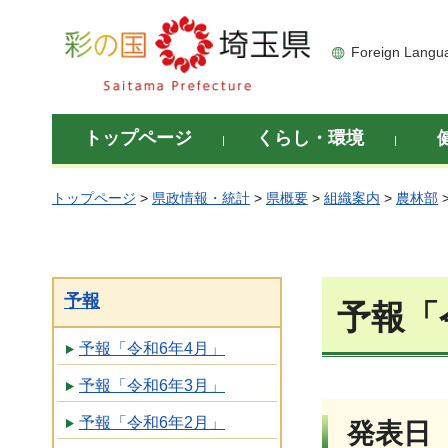
彩の国 埼玉県
Foreign Langu
トップページ
くらし・環境
トップページ
>
県政情報・統計
>
県概要
>
組織案内
>
農林部
予報
予報「
予報「令和6年4月」
予報「令和6年3月」
予報「令和6年2月」
発表日