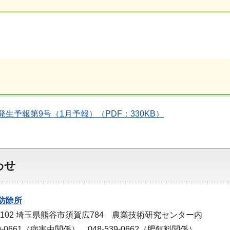
生予報第9号（1月予報）（PDF：330KB）
わせ
防除所
-0102 埼玉県熊谷市須賀広784 農業技術研究センター内
9-0661（病害虫関係）、048-539-0662（肥飼料関係）