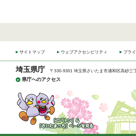
サイトマップ
ウェブアクセシビリティ
プライ
埼玉県庁
〒330-9301 埼玉県さいたま市浦和区高砂三
県庁へのアクセス
「コバトン」&「さいた
まっち」