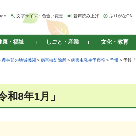
age
文字サイズ・色合い変更
音声読み上げ
ふりがなON
健康・福祉
しごと・産業
文化・教育
>
農林部の地域機関
>
病害虫防除所
>
病害虫発生予察報
>
予報
> 予報
令和8年1月」