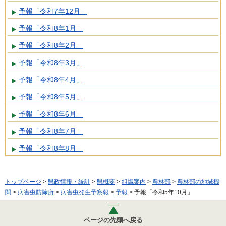
予報「令和7年12月」
予報「令和8年1月」
予報「令和8年2月」
予報「令和8年3月」
予報「令和8年4月」
予報「令和8年5月」
予報「令和8年6月」
予報「令和8年7月」
予報「令和8年8月」
トップページ
>
県政情報・統計
>
県概要
>
組織案内
>
農林部
>
農林部の地域機
関
>
病害虫防除所
>
病害虫発生予察報
>
予報
> 予報「令和5年10月」
ページの先頭へ戻る