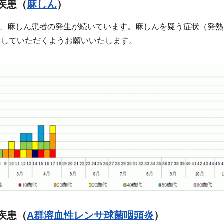
疾患（
麻しん
）
以降、麻しん患者の発生が続いています。麻しんを疑う症状（発
診していただくようお願いいたします。
疾患（
A群溶血性レンサ球菌咽頭炎
）