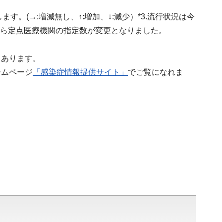
す。(→:増減無し、↑:増加、↓:減少）*3.流行状況は今
週から定点医療機関の指定数が変更となりました。
もあります。
ームページ
「感染症情報提供サイト」
でご覧になれま