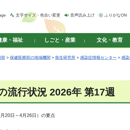
age
文字サイズ・色合い変更
音声読み上げ
ふりがなON
健康・福祉
しごと・産業
文化・教育
療部
>
保健医療部の地域機関
>
衛生研究所
>
感染症情報センター
>
感染
流行状況 2026年 第17週
（4月20日～4月26日）の要点