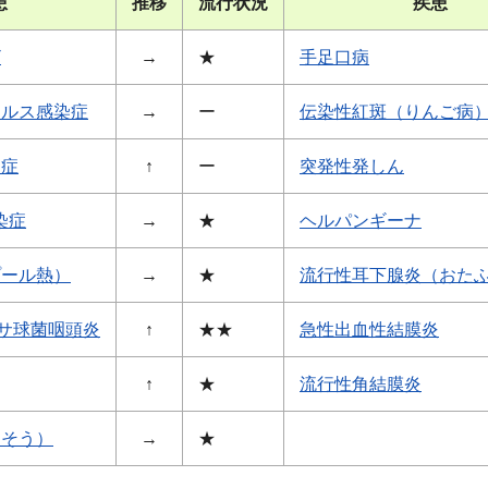
患
推移
流行状況
疾患
ザ
→
★
手足口病
イルス感染症
→
ー
伝染性紅斑（りんご病
染症
↑
ー
突発性発しん
染症
→
★
ヘルパンギーナ
プール熱）
→
★
流行性耳下腺炎（おた
サ球菌咽頭炎
↑
★★
急性出血性結膜炎
↑
★
流行性角結膜炎
うそう）
→
★