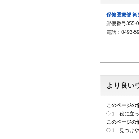
保健医療部
衛
郵便番号355-
電話：0493-59
より良い
このページの
1：役に立
このページの
1：見つけ