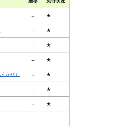
推移
流行状況
→
★
）
→
★
→
★
→
★
ふくかぜ）
→
★
→
★
→
★