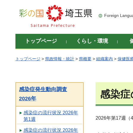
彩の国 埼玉県
Foreign Langu
トップページ
くらし・環境
トップページ
>
県政情報・統計
>
県概要
>
組織案内
>
保健医
感染症発生動向調査
感染症の
2026年
感染症の流行状況 2026年
2026年第17週
第1週
感染症の流行状況 2026年