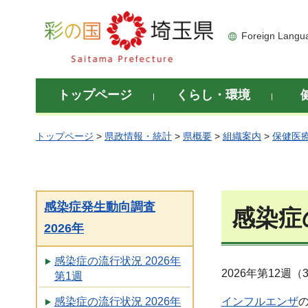
彩の国 埼玉県
Foreign Langu
トップページ
くらし・環境
トップページ
>
県政情報・統計
>
県概要
>
組織案内
>
保健医
感染症発生動向調査
感染症の
2026年
感染症の流行状況 2026年
2026年第12週
第1週
インフルエンザ
感染症の流行状況 2026年