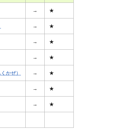
→
★
）
→
★
→
★
→
★
ふくかぜ）
→
★
→
★
→
★