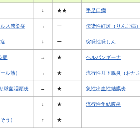
ザ
↓
★★
手足口病
イルス感染症
→
ー
伝染性紅斑（りんご病
染症
↓
ー
突発性発しん
染症
→
★
ヘルパンギーナ
プール熱）
→
★
流行性耳下腺炎（おた
サ球菌咽頭炎
→
★
急性出血性結膜炎
↓
★
流行性角結膜炎
うそう）
↑
★