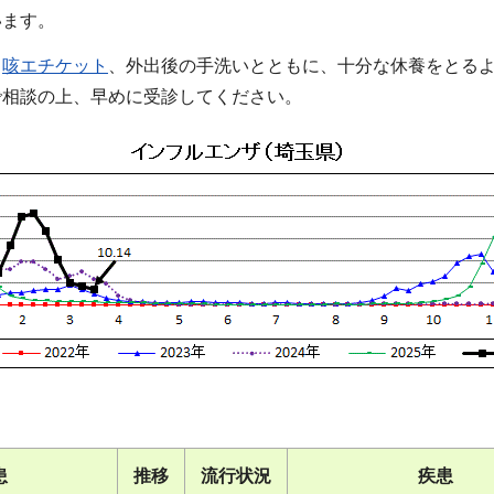
います。
、
咳エチケット
、外出後の手洗いとともに、十分な休養をとる
で相談の上、早めに受診してください。
患
推移
流行状況
疾患