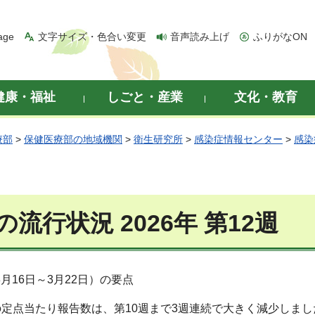
age
文字サイズ・色合い変更
音声読み上げ
ふりがなON
健康・福祉
しごと・産業
文化・教育
療部
>
保健医療部の地域機関
>
衛生研究所
>
感染症情報センター
>
感染
流行状況 2026年 第12週
（3月16日～3月22日）の要点
の定点当たり報告数は、第10週まで3週連続で大きく減少しま