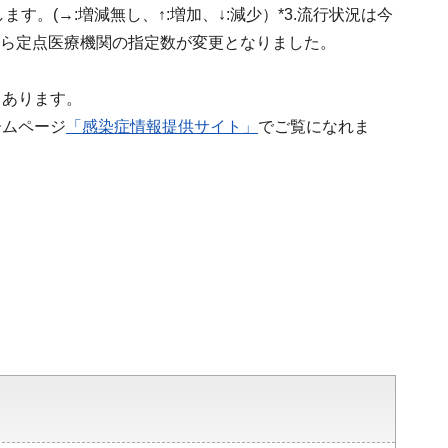
す。(→:増減無し、↑:増加、↓:減少）*3.流行状況は今
週から定点医療機関の指定数が変更となりました。
もあります。
ームページ
「感染症情報提供サイト」
でご覧になれま