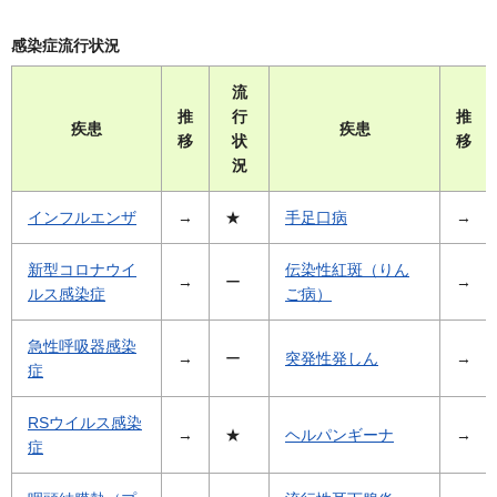
感染症流行状況
流
推
行
推
疾患
疾患
移
状
移
況
インフルエンザ
→
★
手足口病
→
新型コロナウイ
伝染性紅斑（りん
→
ー
→
ルス感染症
ご病）
急性呼吸器感染
→
ー
突発性発しん
→
症
RSウイルス感染
→
★
ヘルパンギーナ
→
症