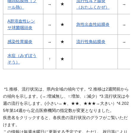
咽頭結膜熱（プ
流行性耳下腺炎
→
★
→
ール熱）
（おたふくかぜ）
A群溶血性レン
→
★
急性出血性結膜炎
→
サ球菌咽頭炎
感染性胃腸炎
→
★
流行性角結膜炎
→
水痘（みずぼう
↑
★
そう）
*1.推移、流行状況は、県内全域の傾向です。*2.推移は2週間前から
の傾向を示します。(→:増減無し、↑:増加、↓:減少）*3.流行状況は今
週の流行を示します。(小さい←★、★★、★★★→大きい）*4.202
5年第14週から定点医療機関の指定数が変更となりました。
疾患名をクリックすると、各疾患の流行状況のグラフがご覧いただ
けます。
この情報は毎週水曜日に更新する予定です。ただし、祝日等により