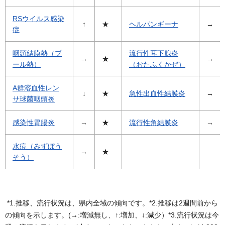
RSウイルス感染
↑
★
ヘルパンギーナ
→
症
咽頭結膜熱（プ
流行性耳下腺炎
→
★
→
ール熱）
（おたふくかぜ）
A群溶血性レン
↓
★
急性出血性結膜炎
→
サ球菌咽頭炎
感染性胃腸炎
→
★
流行性角結膜炎
→
水痘（みずぼう
→
★
そう）
*1.推移、流行状況は、県内全域の傾向です。*2.推移は2週間前から
の傾向を示します。(→:増減無し、↑:増加、↓:減少）*3.流行状況は今