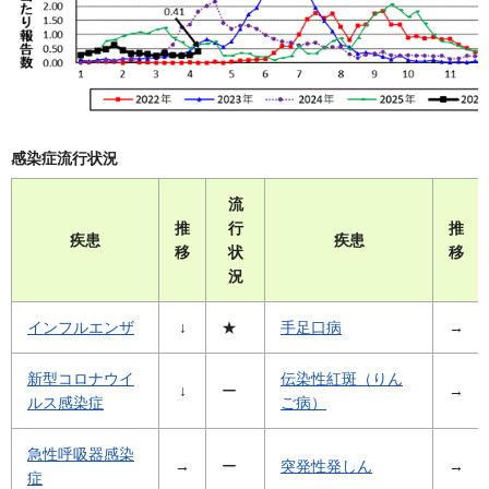
感染症流行状況
流
推
行
推
疾患
疾患
移
状
移
況
インフルエンザ
↓
★
手足口病
→
新型コロナウイ
伝染性紅斑（りん
↓
ー
→
ルス感染症
ご病）
急性呼吸器感染
→
ー
突発性発しん
→
症