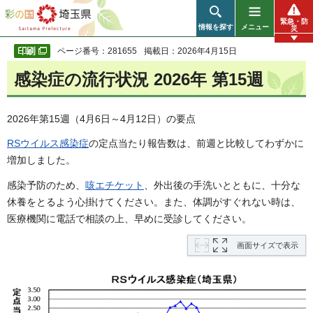
彩の国 埼玉県
緊急・防
情報を探す
メニュー
災
ページ番号：281655
掲載日：2026年4月15日
感染症の流行状況 2026年 第15週
2026年第15週（4月6日～4月12日）の要点
RSウイルス感染症
の定点当たり報告数は、前週と比較してわずかに
増加しました。
感染予防のため、
咳エチケット
、外出後の手洗いとともに、十分な
休養をとるよう心掛けてください。また、体調がすぐれない時は、
医療機関に電話で相談の上、早めに受診してください。
画面サイズで表示