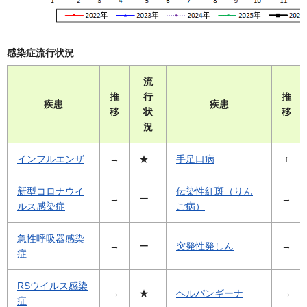
感染症流行状況
流
推
行
推
疾患
疾患
移
状
移
況
インフルエンザ
→
★
手足口病
↑
新型コロナウイ
伝染性紅斑（りん
→
ー
→
ルス感染症
ご病）
急性呼吸器感染
→
ー
突発性発しん
→
症
RSウイルス感染
→
★
ヘルパンギーナ
→
症