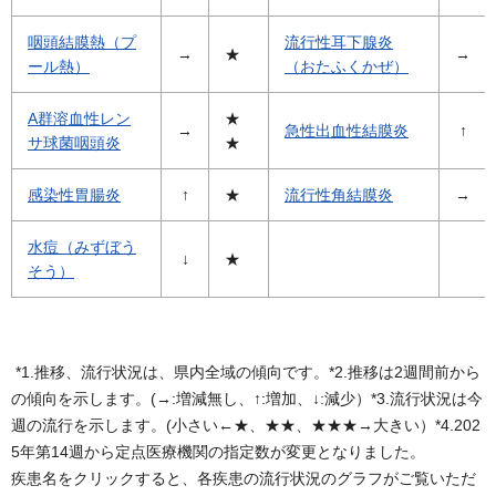
咽頭結膜熱（プ
流行性耳下腺炎
→
★
→
ール熱）
（おたふくかぜ）
A群溶血性レン
★
→
急性出血性結膜炎
↑
サ球菌咽頭炎
★
感染性胃腸炎
↑
★
流行性角結膜炎
→
水痘（みずぼう
↓
★
そう）
*1.推移、流行状況は、県内全域の傾向です。*2.推移は2週間前から
の傾向を示します。(→:増減無し、↑:増加、↓:減少）*3.流行状況は今
週の流行を示します。(小さい←★、★★、★★★→大きい）*4.202
5年第14週から定点医療機関の指定数が変更となりました。
疾患名をクリックすると、各疾患の流行状況のグラフがご覧いただ