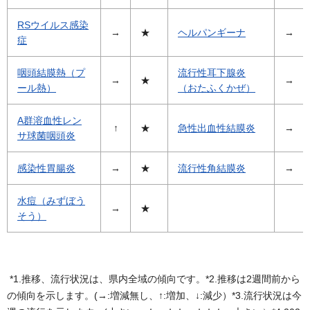
RSウイルス感染
→
★
ヘルパンギーナ
→
症
咽頭結膜熱（プ
流行性耳下腺炎
→
★
→
ール熱）
（おたふくかぜ）
A群溶血性レン
↑
★
急性出血性結膜炎
→
サ球菌咽頭炎
感染性胃腸炎
→
★
流行性角結膜炎
→
水痘（みずぼう
→
★
そう）
*1.推移、流行状況は、県内全域の傾向です。*2.推移は2週間前から
の傾向を示します。(→:増減無し、↑:増加、↓:減少）*3.流行状況は今