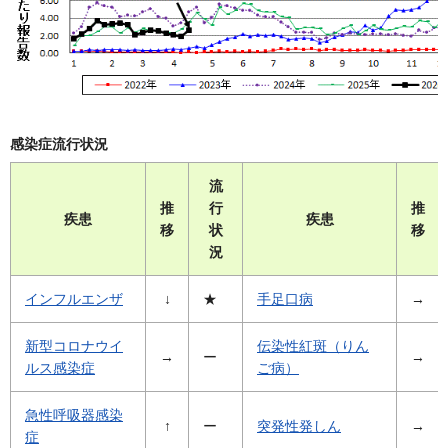
感染症流行状況
流
推
行
推
疾患
疾患
移
状
移
況
インフルエンザ
↓
★
手足口病
→
新型コロナウイ
伝染性紅斑（りん
→
ー
→
ルス感染症
ご病）
急性呼吸器感染
↑
ー
突発性発しん
→
症