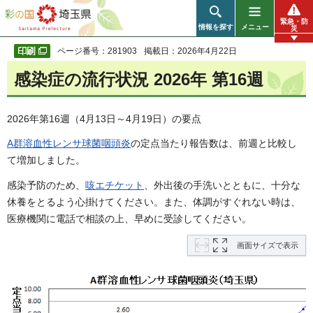
彩の国 埼玉県
緊急・防
情報を探す
メニュー
災
ページ番号：281903
掲載日：2026年4月22日
感染症の流行状況 2026年 第16週
2026年第16週（4月13日～4月19日）の要点
A群溶血性レンサ球菌咽頭炎
の定点当たり報告数は、前週と比較し
て増加しました。
感染予防のため、
咳エチケット
、外出後の手洗いとともに、十分な
休養をとるよう心掛けてください。また、体調がすぐれない時は、
医療機関に電話で相談の上、早めに受診してください。
画面サイズで表示