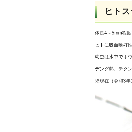
ヒトス
体長4～5mm程
ヒトに吸血嗜好
幼虫は水中でボ
デング熱、チク
※現在（令和3年