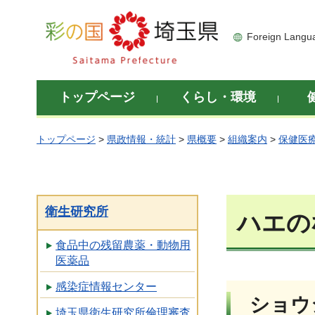
彩の国 埼玉県
Foreign Langu
トップページ
くらし・環境
トップページ
>
県政情報・統計
>
県概要
>
組織案内
>
保健医
衛生研究所
ハエの
食品中の残留農薬・動物用
医薬品
感染症情報センター
ショウ
埼玉県衛生研究所倫理審査