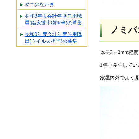
ダニのなかま
令和8年度会計年度任用職
員(臨床微生物担当)の募集
ノミバ
令和8年度会計年度任用職
員(ウイルス担当)の募集
体長2～3mm程
1年中発生して
家屋内外でよく