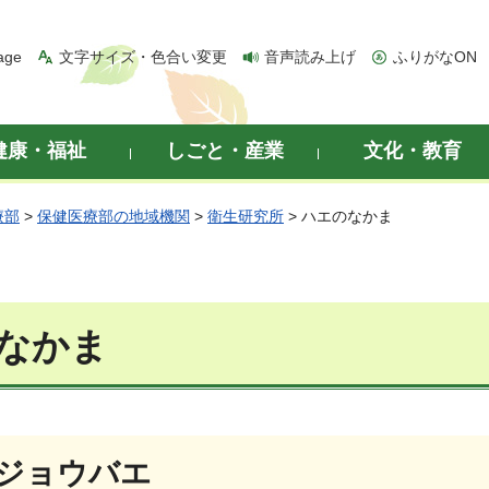
age
文字サイズ・色合い変更
音声読み上げ
ふりがなON
健康・福祉
しごと・産業
文化・教育
療部
>
保健医療部の地域機関
>
衛生研究所
> ハエのなかま
なかま
ジョウバエ