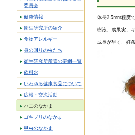
委員会
健康情報
体長2.5mm程
衛生研究所の紹介
樹液、腐果実、
食物アレルギー
成長が早く、好条
身の回りの虫たち
衛生研究所所管の要綱一覧
飲料水
いわゆる健康食品について
広報・交流活動
ハエのなかま
ゴキブリのなかま
甲虫のなかま