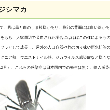
ジシマカ
度で、脚は黒と白のしま模様があり、胸部の背面には白い線があ
性をもち、人家周辺で吸血された場合にはほぼこの種によるも
ウフラとして成長し、屋外の人口容器や竹の切り株や雨水枡等
ングニア熱、ウエストナイル熱、ジカウイルス感染症など様々
12月）、これらの感染症は日本国内での発生は無く、輸入感