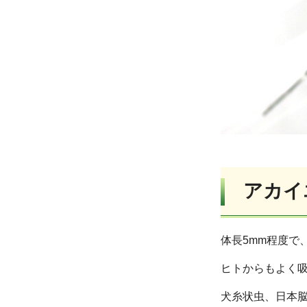
アカイ
体長5mm程度で
ヒトからもよく
犬糸状虫、日本