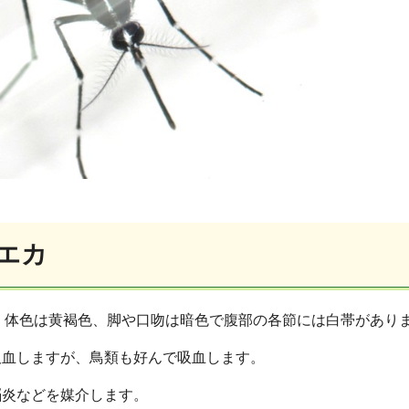
エカ
、体色は黄褐色、脚や口吻は暗色で腹部の各節には白帯があり
吸血しますが、鳥類も好んで吸血します。
脳炎などを媒介します。