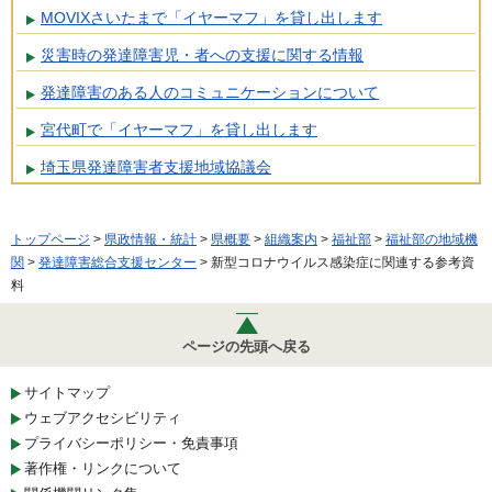
MOVIXさいたまで「イヤーマフ」を貸し出します
災害時の発達障害児・者への支援に関する情報
発達障害のある人のコミュニケーションについて
宮代町で「イヤーマフ」を貸し出します
埼玉県発達障害者支援地域協議会
トップページ
>
県政情報・統計
>
県概要
>
組織案内
>
福祉部
>
福祉部の地域機
関
>
発達障害総合支援センター
> 新型コロナウイルス感染症に関連する参考資
料
ページの先頭へ戻る
サイトマップ
ウェブアクセシビリティ
プライバシーポリシー・免責事項
著作権・リンクについて