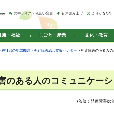
age
文字サイズ・色合い変更
音声読み上げ
ふりがなON
健康・福祉
しごと・産業
文化・教育
>
福祉部の地域機関
>
発達障害総合支援センター
> 発達障害のある人
害のある人のコミュニケーシ
(監修：発達障害総