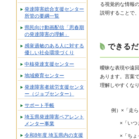
る視覚的な情報
発達障害総合支援センター
説明することで
所管の要綱一覧
県民向け動画配信「思春期
の発達障害の理解」
できるだ
感覚過敏のある人に対する
優しい社会環境づくり
中核発達支援センター
曖昧な表現や遠
地域療育センター
あります。言葉
理解しやすくな
発達障害者就労支援センタ
ー（ジョブセンター）
サポート手帳
例）×「走らな
埼玉県発達障害ペアレント
×「いつまで起
メンター事業
令和8年度 埼玉県内の支援
×「ちょっとし