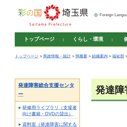
彩の国 埼玉県
Foreign Langu
トップページ
くらし・環境
トップページ
>
県政情報・統計
>
県概要
>
組織案内
>
福祉部
発達障害総合支援センタ
発達障
ー
研修用ライブラリ（支援者
向け書籍・DVDの貸出）
資料室（発達障害に関する