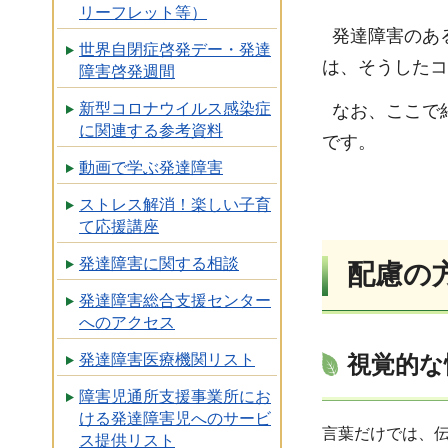
リーフレット等）
発達障害のあ
世界自閉症啓発デー・発達
は、そうしたコ
障害啓発週間
新型コロナウイルス感染症
なお、ここで
に関連する参考資料
です。
動画で学ぶ発達障害
ストレス解消！楽しい子育
て応援講座
発達障害に関する相談
配慮の
発達障害総合支援センター
へのアクセス
発達障害医療機関リスト
視覚的な
障害児通所支援事業所にお
ける発達障害児へのサービ
言葉だけでは、
ス提供リスト