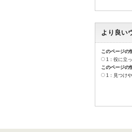
より良い
このページの
1：役に立
このページの
1：見つけ