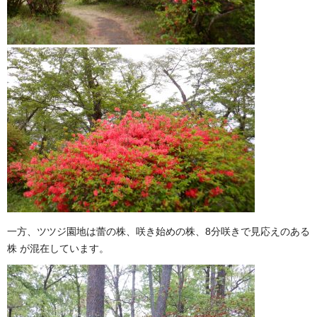
一方、ツツジ園地は蕾の株、咲き始めの株、8分咲きで見応えのある
株 が混在しています。