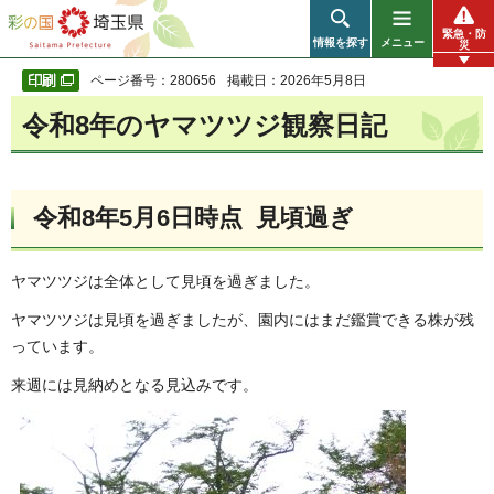
彩の国 埼玉県
緊急・防
情報を探す
メニュー
災
ページ番号：280656
掲載日：2026年5月8日
令和8年のヤマツツジ観察日記
令和8年5月6日時点 見頃過ぎ
ヤマツツジは全体として見頃を過ぎました。
ヤマツツジは見頃を過ぎましたが、園内にはまだ鑑賞できる株が残
っています。
来週には見納めとなる見込みです。