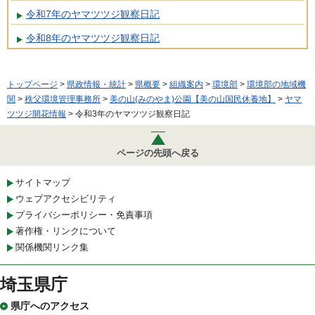
令和7年のヤマツツジ観察日記
令和8年のヤマツツジ観察日記
トップページ
>
県政情報・統計
>
県概要
>
組織案内
>
環境部
>
環境部の地域機
関
>
秩父環境管理事務所
>
美の山(みのやま)公園【美の山国民休養地】
>
ヤマ
ツツジ開花情報
> 令和3年のヤマツツジ観察日記
ページの先頭へ戻る
サイトマップ
ウェブアクセシビリティ
プライバシーポリシー・免責事項
著作権・リンクについて
関係機関リンク集
埼玉県庁
県庁へのアクセス