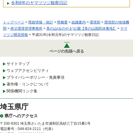
令和8年のヤマツツジ観察日記
トップページ
>
県政情報・統計
>
県概要
>
組織案内
>
環境部
>
環境部の地域機
関
>
秩父環境管理事務所
>
美の山(みのやま)公園【美の山国民休養地】
>
ヤマ
ツツジ開花情報
> 平成31年(令和元年)のヤマツツジ観察日記
ページの先頭へ戻る
サイトマップ
ウェブアクセシビリティ
プライバシーポリシー・免責事項
著作権・リンクについて
関係機関リンク集
埼玉県庁
県庁へのアクセス
〒330-9301 埼玉県さいたま市浦和区高砂三丁目15番1号
電話番号：048-824-2111（代表）