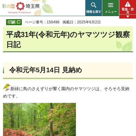
彩の国 埼玉県
緊急・防
情報を探す
メニュー
災
ページ番号：150496
掲載日：2025年6月2日
平成31年(令和元年)のヤマツツジ観察
日記
令和元年5月14日 見納め
新緑に鳥のさえずりが響く園内のヤマツツジは、そろそろ見納
めです。