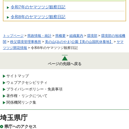
令和7年のヤマツツジ観察日記
令和8年のヤマツツジ観察日記
トップページ
>
県政情報・統計
>
県概要
>
組織案内
>
環境部
>
環境部の地域機
関
>
秩父環境管理事務所
>
美の山(みのやま)公園【美の山国民休養地】
>
ヤマ
ツツジ開花情報
> 令和6年のヤマツツジ観察日記
ページの先頭へ戻る
サイトマップ
ウェブアクセシビリティ
プライバシーポリシー・免責事項
著作権・リンクについて
関係機関リンク集
埼玉県庁
県庁へのアクセス