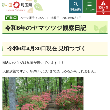
彩の国 埼玉県
緊急・防
情報を探す
メニュー
災
ページ番号：252791
掲載日：2024年5月1日
令和6年のヤマツツジ観察日記
令和6年4月30日現在 見頃つづく
園内のツツジは見頃が続いています！！
天候次第ですが、GWいっぱいまで楽しめるかもしれません。