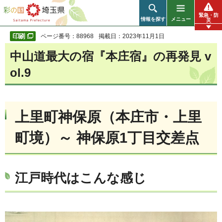
彩の国 埼玉県
緊急・防
情報を探す
メニュー
災
ページ番号：88968
掲載日：2023年11月1日
中山道最大の宿『本庄宿』の再発見 v
ol.9
上里町神保原（本庄市・上里
町境）～ 神保原1丁目交差点
江戸時代はこんな感じ