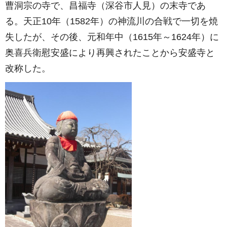
曹洞宗の寺で、昌福寺（深谷市人見）の末寺であ
る。天正10年（1582年）の神流川の合戦で一切を焼
失したが、その後、元和年中（1615年～1624年）に
奥喜兵衛慰安盛により再興されたことから安盛寺と
改称した。