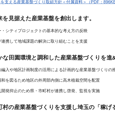
を支える産業基盤づくり取組方針＜付属資料＞（PDF：896K
未来を見据えた産業基盤を創出します。
パー・シティプロジェクトの基本的な考え方の反映
村が連携して地域課題の解決に取り組むことを支援
豊かな田園環境と調和した産業基盤づくりを進
への編入や地区計画制度の活用による計画的な産業基盤づくりの
の調和を図るため地区の外周部内側に高木植栽空間を配置
の乱開発抑止のため県・市町村が連携し啓発、監視を実施
市町村の産業基盤づくりを支援し埼玉の「稼げ