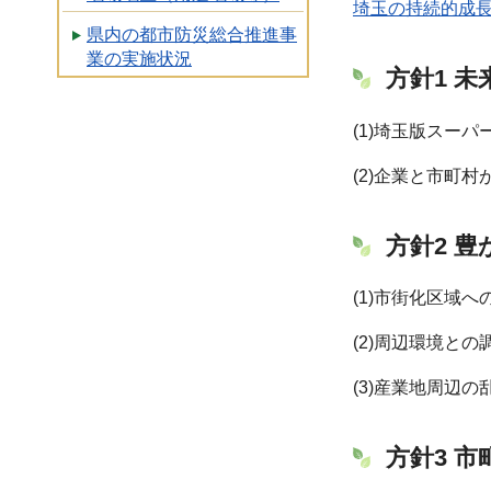
埼玉の持続的成長
県内の都市防災総合推進事
業の実施状況
方針1 
(1)埼玉版スー
(2)企業と市町
方針2 
(1)市街化区域
(2)周辺環境と
(3)産業地周辺
方針3 