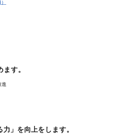
B）
めます。
推進
る力」を向上をします。