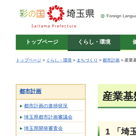
彩の国 埼玉県
Foreign Langu
トップページ
くらし・環境
トップページ
>
くらし・環境
>
まちづくり
>
都市計画
> 産業
都市計画
産業基
都市計画の進捗状況
埼玉県都市計画審議会
埼玉県開発審査会
1 「