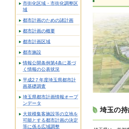
市街化区域・市街化調整区
域
都市計画のための諸計画
都市計画の概要
都市計画区域
都市施設
情報公開条例第4条に基づ
く情報の公表状況
平成2７年度埼玉県都市計
画基礎調査
埼玉県都市計画情報オープ
ンデータ
埼玉の持
大規模集客施設等の立地を
可能とする都市計画の決定
等に係る広域調整