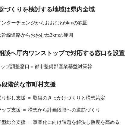
盤づくりを検討する地域は県内全域
のインターチェンジからおおむね5kmの範囲
等の幹線道路からおおむね3kmの範囲
相談へ庁内ワンストップで対応する窓口を設置
アップ調整窓口＝都市整備部産業基盤対策幹
る段階的な市町村支援
区掘り起し支援 ＝ 取組のきっかけづくりと構想策定
ステップ支援 ＝ 構想から計画段階への道筋づくり
イド型総合支援 ＝ 事業化に向け課題を解決し熟度を高める