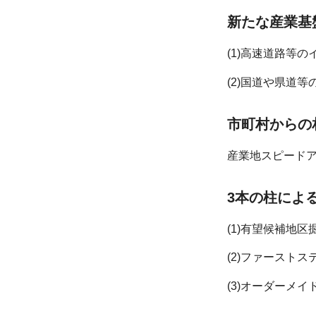
新たな産業基
(1)高速道路等
(2)国道や県道
市町村からの
産業地スピード
3本の柱によ
(1)有望候補地
(2)ファースト
(3)オーダーメ