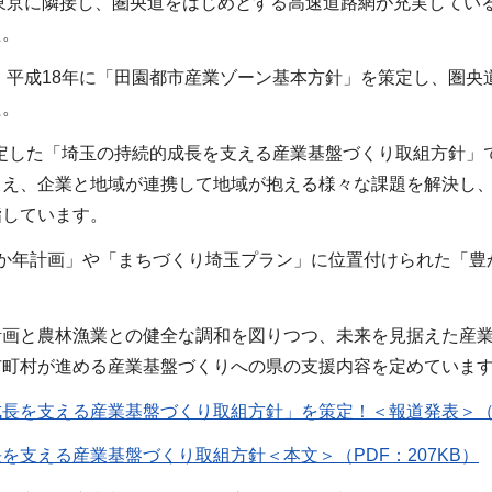
東京に隣接し、圏央道をはじめとする高速道路網が充実してい
た。
、平成18年に「田園都市産業ゾーン基本方針」を策定し、圏央
た。
策定した「埼玉の持続的成長を支える産業基盤づくり取組方針」
まえ、企業と地域が連携して地域が抱える様々な課題を解決し
指しています。
5か年計画」や「まちづくり埼玉プラン」に位置付けられた「豊
計画と農林漁業との健全な調和を図りつつ、未来を見据えた産
市町村が進める産業基盤づくりへの県の支援内容を定めていま
長を支える産業基盤づくり取組方針」を策定！＜報道発表＞（PD
を支える産業基盤づくり取組方針＜本文＞（PDF：207KB）