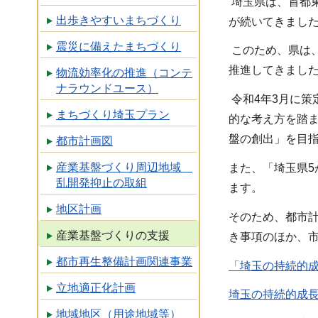
埼玉県は、首都
出歩きやすいまちづくり
が続いてきまし
震災に備えたまちづくり
このため、県は
推進してきまし
物流効率化の推進（コンテ
ナラウンドユース）
令和4年3月に
まちづくり埼玉プラン
的な考え方を踏
盤の創出」を目
都市計画図
産業基盤づくり周辺地域
また、「埼玉県
乱開発抑止の取組
ます。
地区計画
そのため、都市
産業基盤づくりの支援
き事項のほか、
都市再生整備計画関連事業
「埼玉の持続的成
立地適正化計画
埼玉の持続的成長
地域地区（用途地域等）