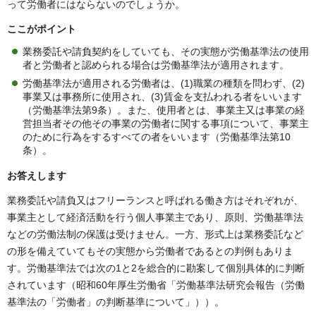
って労働者にはならないのでしょうか。
ここがポイント
業務委託や請負契約をしていても、その実態が労働基準法の使用
者と労働者と認められる場合は労働基準法が適用されます。
労働基準法が適用される労働者は、(1)職業の種類を問わず、(2)
事業又は事務所に使用され、(3)賃金を支払われる者をいいます
（労働基準法第9条）。また、使用者とは、事業主又は事業の経
営担当者その他その事業の労働者に関する事項について、事業主
のために行為をするすべての者をいいます（労働基準法第10
条）。
お答えします
業務委託や請負又はフリーランスと呼ばれる働き方はそれぞれが、
事業主として経済活動を行う個人事業主であり、原則、労働基準法
などの労働法制の保護は受けません。一方、形式上は業務委託など
の形を備えていてもその実態から労働者であるとの判例もありま
す。労働基準法では次の1と2を総合的に勘案して個別具体的に判断
されています（昭和60年厚生労働省「労働基準法研究会報告（労働
基準法の「労働者」の判断基準について」））。