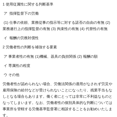
1 使用従属性に関する判断基準
ア 指揮監督下の労働
(1) 仕事の依頼、業務従事の指示等に対する諾否の自由の有無 (2)
業務遂行上の指揮監督の有無 (3) 拘束性の有無 (4) 代替性の有無
イ 報酬の労務対償性
2 労働者性の判断を補強する要素
ア 事業者性の有無 (1)機械、器具の負担関係 (2) 報酬の額
イ 専属性の程度
ウ その他
労働者性が認められない場合、労働法関係の適用がなされず労災や
雇用保険の給付などが受けられないことになったり、残業手当もな
しとなる場合もあります。働く者にとっては非常に不利益なものと
なってしまいます。なお、労働者性の個別具体的な判断については
事業所を管轄する労働基準監督署に相談することをお勧めいたしま
す。