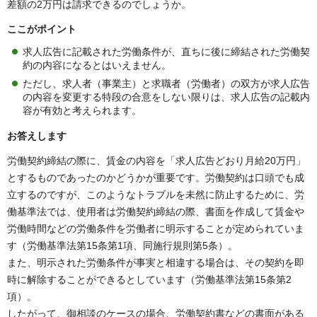
差額の2万円は請求できるのでしょうか。
ここがポイント
求人広告に記載された労働条件が、直ちに後に締結された労働契
約の内容になるとはいえません。
ただし、求人者（事業主）と求職者（労働者）の双方が求人広告
の内容を変更する特段の合意をしない限りは、求人広告の記載内
容が有効と考えられます。
お答えします
労働契約締結の際に、賃金の内容を「求人広告どおり月給20万円」
とするものであったのかどうかが重要です。労働契約は口頭でも成
立するのですが、このようなトラブルを未然に防止するために、労
働基準法では、使用者は労働契約締結の際、書面を作成して賃金や
労働時間などの労働条件を労働者に明示することが定められていま
す（労働基準法第15条第1項、同施行規則第5条）。
また、明示された労働条件が事実と相違する場合は、その契約を即
時に解除することができるとしています（労働基準法第15条第2
項）。
したがって、御相談のケースの場合、労働契約書などの書面がある