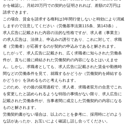
かを確認し、月給20万円での契約が証明されれば、差額の2万円は
請求できます。
この場合、賃金を請求する権利は3年間行使しないと時効により消滅
しますので注意してください（労働基準法第115条、第143条）。
求人広告に記載された内容の法的な性格ですが、求人者（事業主）
の求人広告は、法律上、申込みの誘引であり、これに対して、求職
者（労働者）が応募するのが契約の申込みであると解されます。
したがって、求人広告に記載され、広く求職者に知らされた労働条
件が、直ちに後に締結された労働契約の内容になるとはいえませ
ん。しかし、求職者としても、求人広告に記載された賃金や勤務時
間などの労働条件を見て、就職するかどうか（労働契約を締結する
かどうか）を決めるものと考えられます。
このため、その後の採用過程で、求人者、求職者双方の合意でこれ
を変更したと認められるような特段の事情がない限り、求人広告に
記載された労働条件が、当事者間に成立した労働契約の内容になる
ものと解されます。
労働契約書がない場合は、以上のことを参考に、採用時にどのよう
な話があったか、お互いによく確認し話し合ってください。