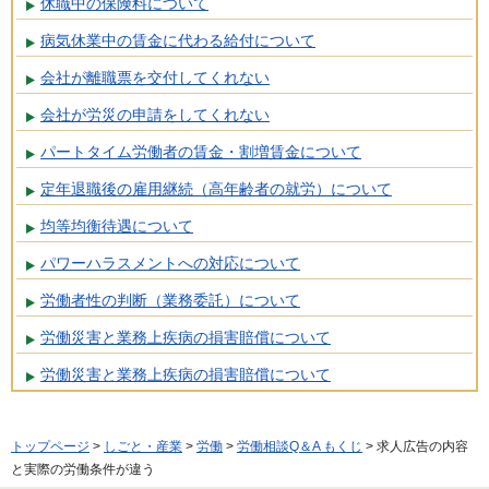
休職中の保険料について
病気休業中の賃金に代わる給付について
会社が離職票を交付してくれない
会社が労災の申請をしてくれない
パートタイム労働者の賃金・割増賃金について
定年退職後の雇用継続（高年齢者の就労）について
均等均衡待遇について
パワーハラスメントへの対応について
労働者性の判断（業務委託）について
労働災害と業務上疾病の損害賠償について
労働災害と業務上疾病の損害賠償について
トップページ
>
しごと・産業
>
労働
>
労働相談Q＆A もくじ
> 求人広告の内容
と実際の労働条件が違う