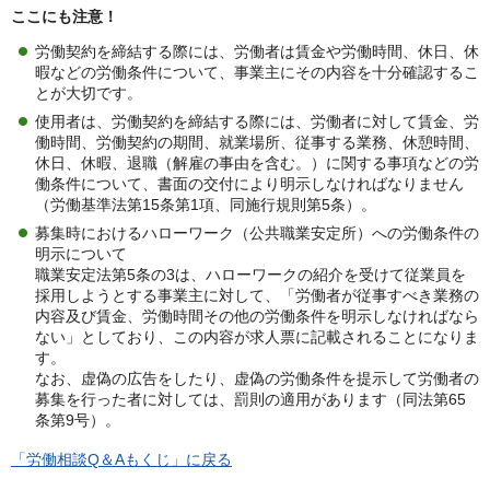
ここにも注意！
労働契約を締結する際には、労働者は賃金や労働時間、休日、休
暇などの労働条件について、事業主にその内容を十分確認するこ
とが大切です。
使用者は、労働契約を締結する際には、労働者に対して賃金、労
働時間、労働契約の期間、就業場所、従事する業務、休憩時間、
休日、休暇、退職（解雇の事由を含む。）に関する事項などの労
働条件について、書面の交付により明示しなければなりません
（労働基準法第15条第1項、同施行規則第5条）。
募集時におけるハローワーク（公共職業安定所）への労働条件の
明示について
職業安定法第5条の3は、ハローワークの紹介を受けて従業員を
採用しようとする事業主に対して、「労働者が従事すべき業務の
内容及び賃金、労働時間その他の労働条件を明示しなければなら
ない」としており、この内容が求人票に記載されることになりま
す。
なお、虚偽の広告をしたり、虚偽の労働条件を提示して労働者の
募集を行った者に対しては、罰則の適用があります（同法第65
条第9号）。
「労働相談Q＆Aもくじ」に戻る