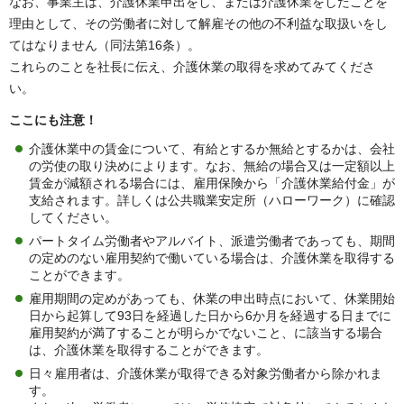
なお、事業主は、介護休業申出をし、または介護休業をしたことを
理由として、その労働者に対して解雇その他の不利益な取扱いをし
てはなりません（同法第16条）。
これらのことを社長に伝え、介護休業の取得を求めてみてくださ
い。
ここにも注意！
介護休業中の賃金について、有給とするか無給とするかは、会社
の労使の取り決めによります。なお、無給の場合又は一定額以上
賃金が減額される場合には、雇用保険から「介護休業給付金」が
支給されます。詳しくは公共職業安定所（ハローワーク）に確認
してください。
パートタイム労働者やアルバイト、派遣労働者であっても、期間
の定めのない雇用契約で働いている場合は、介護休業を取得する
ことができます。
雇用期間の定めがあっても、休業の申出時点において、休業開始
日から起算して93日を経過した日から6か月を経過する日までに
雇用契約が満了することが明らかでないこと、に該当する場合
は、介護休業を取得することができます。
日々雇用者は、介護休業が取得できる対象労働者から除かれま
す。