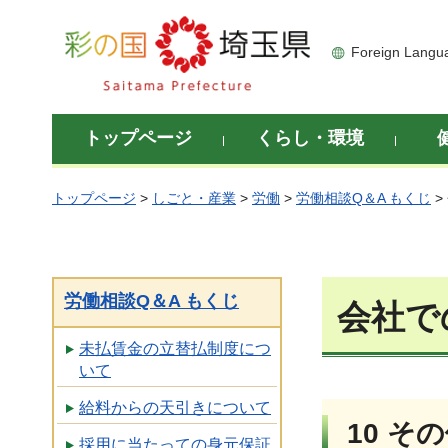
彩の国 埼玉県
Foreign Langu
トップページ
くらし・環境
トップページ
>
しごと・産業
>
労働
>
労働相談Q＆A もくじ
>
労働相談Q＆A もくじ
会社で
未払賃金の立替払制度につ
いて
給料からの天引きについて
10 そ
採用に当たっての身元保証