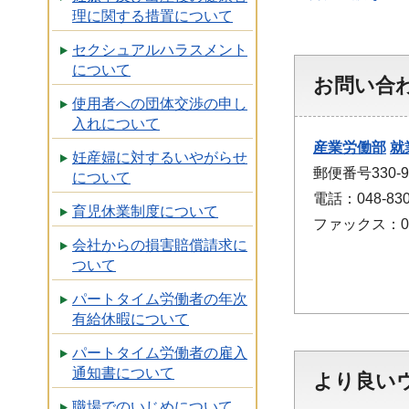
理に関する措置について
セクシュアルハラスメント
について
お問い合
使用者への団体交渉の申し
入れについて
産業労働部
就
妊産婦に対するいやがらせ
郵便番号330
について
電話：048-830
育児休業制度について
ファックス：048
会社からの損害賠償請求に
ついて
パートタイム労働者の年次
有給休暇について
パートタイム労働者の雇入
通知書について
より良い
職場でのいじめについて