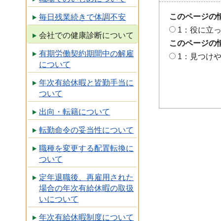
このページの
毎日残業続きで体調不安
1：役に立
会社での健康診断について
このページの
有期労働契約期間中の解雇
1：見つけ
について
年次有給休暇と皆勤手当に
ついて
出向・転籍について
転勤命令の妥当性について
職種を変更する配置転換に
ついて
定年退職後、再雇用された
場合の年次有給休暇の取扱
いについて
年次有給休暇制度について