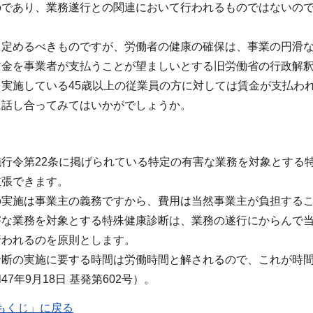
のであり、業務遂行との関連において行われるものではないの
。
て定めるべきものですが、労働者の健康の確保は、事業の円滑
金を事業者が支払うことが望ましいとする旧労働省の行政解釈があ
実施している45歳以上の従業員の方に対しては賃金が支払わ
に話し合ってみてはいかがでしょうか。
施行令第22条に掲げられている特定の有害な業務を対象とする
主張できます。
の実施は事業主の義務ですから、費用は当然事業主が負担する
害な業務を対象とする特殊健康診断は、業務の遂行にからんで
行われるのを原則とします。
診断の実施に要する時間は労働時間と解されるので、これが時
7年9月18日 基発第602号）。
もくじ」に戻る