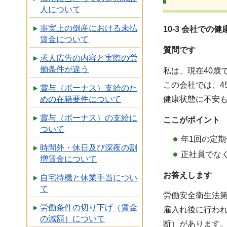
人について
事実上の倒産における未払
10-3 会社での
賃金について
質問です
求人広告の内容と実際の労
働条件が違う
私は、現在40歳
この会社では、
賞与（ボーナス）支給のた
健康状態に不安
めの在籍要件について
賞与（ボーナス）の支給に
ここがポイント
ついて
年1回の定
時間外・休日及び深夜の割
正社員でな
増賃金について
お答えします
自宅待機と休業手当につい
て
労働安全衛生法第
労働条件の切り下げ（賃金
雇入れ後に行わ
の減額）について
断）があります