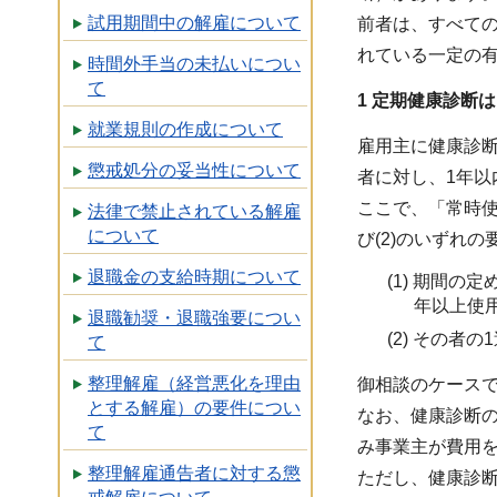
試用期間中の解雇について
前者は、すべて
れている一定の
時間外手当の未払いについ
て
1 定期健康診断は
就業規則の作成について
雇用主に健康診
懲戒処分の妥当性について
者に対し、1年以
ここで、「常時使
法律で禁止されている解雇
について
び(2)のいずれの
退職金の支給時期について
(1) 期間
年以上使
退職勧奨・退職強要につい
(2) その
て
整理解雇（経営悪化を理由
御相談のケース
とする解雇）の要件につい
なお、健康診断
て
み事業主が費用
整理解雇通告者に対する懲
ただし、健康診