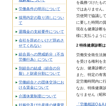
戒解雇について
を義務づけたも
労働条件の明示について
ではありません
労使間で協議し
採用内定の取り消しについ
に要した時間の賃
て
現在も健康診断を
退職金の支給要件について
様に支払うよう
会社を辞めたいけど辞めさ
2 特殊健康診断は
せてくれない
組合員への懲戒処分（不当
労働安全衛生法
労働行為）について
を受ける権利を
なお、健康診断
別組合の結成（組合の分
裂）と財産分割について
また、特定の有
定労働時間内に
労働組合との団体交渉にお
ける賃金について
なお、特殊健康
なりません（昭和4
介護休業制度について
「労働相談Q＆A
妊娠中及び出産後の健康管