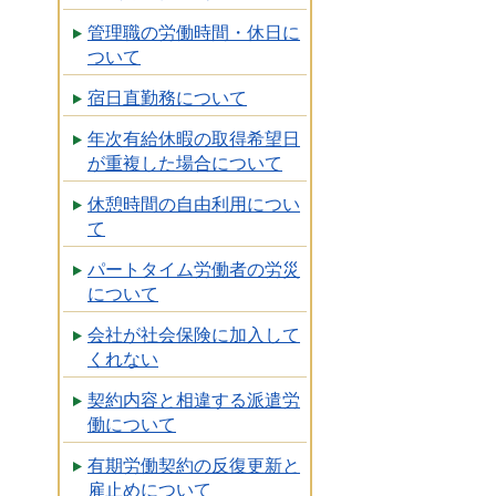
管理職の労働時間・休日に
ついて
宿日直勤務について
年次有給休暇の取得希望日
が重複した場合について
休憩時間の自由利用につい
て
パートタイム労働者の労災
について
会社が社会保険に加入して
くれない
契約内容と相違する派遣労
働について
有期労働契約の反復更新と
雇止めについて