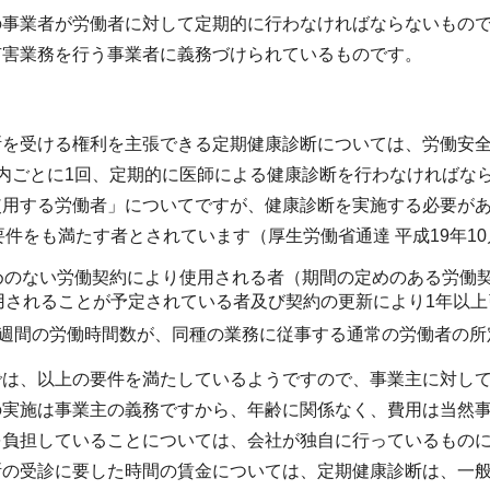
の事業者が労働者に対して定期的に行わなければならないもので
有害業務を行う事業者に義務づけられているものです。
断を受ける権利を主張できる定期健康診断については、労働安全
内ごとに1回、定期的に医師による健康診断を行わなければな
用する労働者」についてですが、健康診断を実施する必要があ
要件をも満たす者とされています（厚生労働省通達 平成19年10月1
の定めのない労働契約により使用される者（期間の定めのある労
用されることが予定されている者及び契約の更新により1年以
者の1週間の労働時間数が、同種の業務に従事する通常の労働者の
では、以上の要件を満たしているようですので、事業主に対し
の実施は事業主の義務ですから、年齢に関係なく、費用は当然事
を負担していることについては、会社が独自に行っているもの
断の受診に要した時間の賃金については、定期健康診断は、一