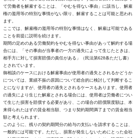
て労働者を解雇することは、「やむを得ない事由」に該当し、解雇
権の濫用等の特別な事情がない限り、解雇することは可能と思われ
ます。
ここでは、解雇権の濫用等の特別な事情はなく、解雇は可能である
ことを前提に説明を続けます。
期間の定めのある労働契約をやむを得ない事由があって解約する場
合には、「その事由が当事者の一方の過失によって生じたときは、
相手方に対して損害賠償の責任がある」（民法第628条ただし書）
とされています。
御相談のケースにおける解雇事由が使用者の過失とされるかどうか
については、業績不振の原因について総合的に検討して判断するこ
とになりますが、使用者の過失とされるケースもあります。使用者
の過失により生じた解雇とされる場合には、使用者は労働者につい
て生じた損害を賠償する必要があり、この場合の賠償限度額は、本
来得られたはずの賃金相当額、つまり契約期間満了までの賃金相当
額と考えられます。
このように、残りの契約期間分の給与の支払いを請求することは、
一般的には可能です。ただし、損害が発生しないためにとった会社