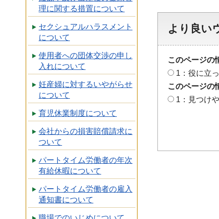
理に関する措置について
より良い
セクシュアルハラスメント
について
使用者への団体交渉の申し
このページの
入れについて
1：役に立
妊産婦に対するいやがらせ
このページの
について
1：見つけ
育児休業制度について
会社からの損害賠償請求に
ついて
パートタイム労働者の年次
有給休暇について
パートタイム労働者の雇入
通知書について
職場でのいじめについて