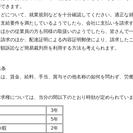
ができます。
などについて、就業規則などを十分確認してください。適正な
、支給要件を満たしているようでしたら、会社に支払いを請求
、ほかの従業員の方も同様の取扱いのようでしたら、皆さんで
る請求のほか、配達証明による内容証明郵便により、請求した
少額訴訟など簡易裁判所を利用する方法も考えられます。
1条
とは、賃金、給料、手当、賞与その他名称の如何を問わず、労
請求権については、当分の間以下のとおり時効が定められてい
3年
5年
休暇
2年