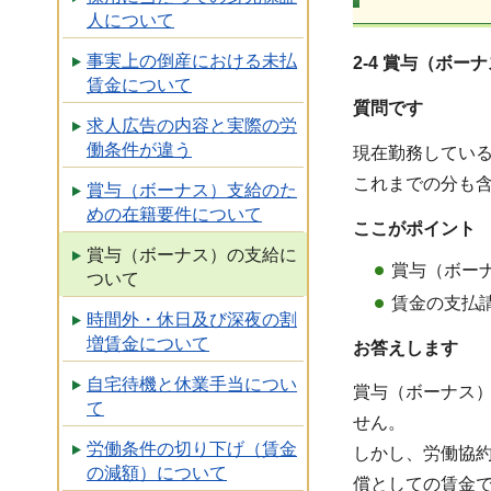
人について
事実上の倒産における未払
2-4 賞与（ボ
賃金について
質問です
求人広告の内容と実際の労
働条件が違う
現在勤務してい
これまでの分も
賞与（ボーナス）支給のた
めの在籍要件について
ここがポイント
賞与（ボーナス）の支給に
賞与（ボー
ついて
賃金の支払
時間外・休日及び深夜の割
増賃金について
お答えします
自宅待機と休業手当につい
賞与（ボーナス
て
せん。
労働条件の切り下げ（賃金
しかし、労働協
の減額）について
償としての賃金