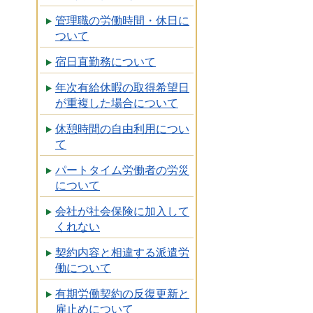
管理職の労働時間・休日に
ついて
宿日直勤務について
年次有給休暇の取得希望日
が重複した場合について
休憩時間の自由利用につい
て
パートタイム労働者の労災
について
会社が社会保険に加入して
くれない
契約内容と相違する派遣労
働について
有期労働契約の反復更新と
雇止めについて