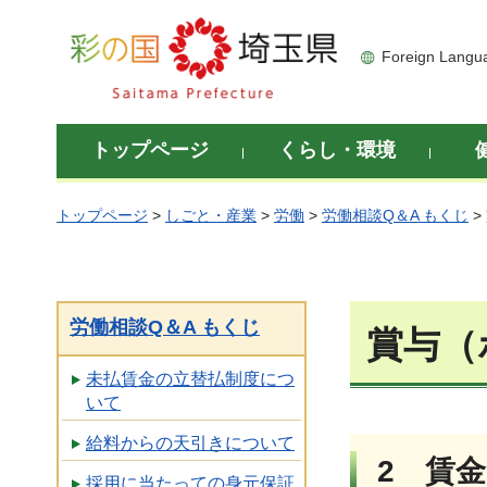
彩の国 埼玉県
Foreign Langu
トップページ
くらし・環境
トップページ
>
しごと・産業
>
労働
>
労働相談Q＆A もくじ
>
労働相談Q＆A もくじ
賞与（
未払賃金の立替払制度につ
いて
給料からの天引きについて
2 賃
採用に当たっての身元保証