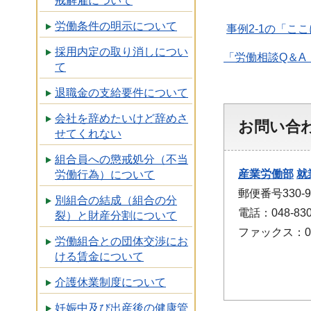
戒解雇について
労働条件の明示について
事例2-1の「こ
採用内定の取り消しについ
「労働相談Q＆A
て
退職金の支給要件について
会社を辞めたいけど辞めさ
お問い合
せてくれない
組合員への懲戒処分（不当
産業労働部
就
労働行為）について
郵便番号330
別組合の結成（組合の分
電話：048-830
裂）と財産分割について
ファックス：048
労働組合との団体交渉にお
ける賃金について
介護休業制度について
妊娠中及び出産後の健康管