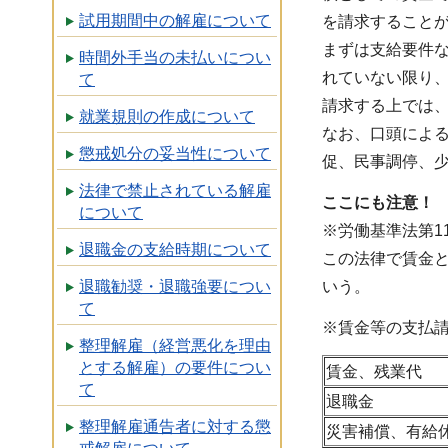
試用期間中の解雇について
を請求すること
まずは支給要件
時間外手当の未払いについ
れていない限り
て
請求する上では
就業規則の作成について
なお、口頭によ
懲戒処分の妥当性について
促、民事調停、
法律で禁止されている解雇
ここにも注意！
について
※労働基準法第1
退職金の支給時期について
この法律で賃金
退職勧奨・退職強要につい
いう。
て
※賃金等の支払
整理解雇（経営悪化を理由
とする解雇）の要件につい
賃金、残業代
て
退職金
整理解雇通告者に対する懲
災害補償、有給