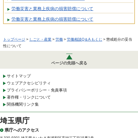
労働災害と業務上疾病の損害賠償について
労働災害と業務上疾病の損害賠償について
トップページ
>
しごと・産業
>
労働
>
労働相談Q＆A もくじ
> 懲戒処分の妥当
性について
ページの先頭へ戻る
サイトマップ
ウェブアクセシビリティ
プライバシーポリシー・免責事項
著作権・リンクについて
関係機関リンク集
埼玉県庁
県庁へのアクセス
〒330-9301 埼玉県さいたま市浦和区高砂三丁目15番1号