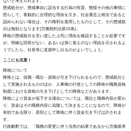
ないと考えられます。
懲戒処分が、懲戒事由に該当する行為の性質、態様その他の事情に
照らして、客観的に合理的な理由を欠き、社会通念上相当であると
認められない場合は、その権利を濫用したものとして、その懲戒処
分は無効となります(労働契約法第15条)。
降格の懲戒処分を言い渡した上司に理由を確認することが必要です
が、明確な回答がない、あるいは身に覚えのない理由を示されるよ
うでしたら、社長等に直接申し出るのがよいでしょう。
ここにも注意！
降格について
降格とは、役職・職位・資格が引き下げられるもので、懲戒処分と
して実施されるもののほか、人事権の行使としての降格や職務資格
制度における資格の引き下げとしての降格などがあります。
降格により賃金が低下する場合については、職位と職務内容が変わ
り、賃金はその職務内容に追随して決まることになるので、降格が
有効である限り、原則として降格に伴う賃金引き下げは許されま
す。
行政解釈では、「職務の変更に伴う当然の結果であるから労働基準