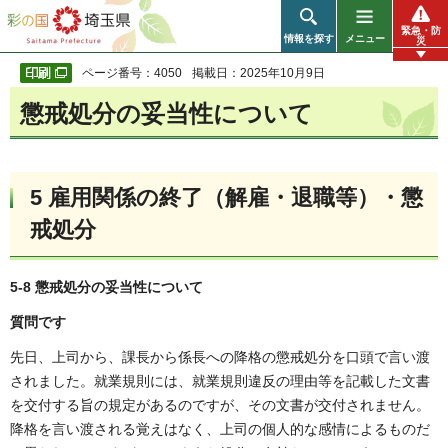
彩の国 埼玉県
緊急・防
情報を探す
メニュー
災
ページ番号：4050
掲載日：2025年10月9日
懲戒処分の妥当性について
5 雇用関係の終了（解雇・退職等）・懲
戒処分
5-8 懲戒処分の妥当性について
質問です
先日、上司から、課長から係長への降格の懲戒処分を口頭で言い渡
されました。就業規則には、就業規則違反の理由等を記載した文書
を交付する旨の規定があるのですが、その文書が交付されません。
降格を言い渡される覚えはなく、上司の個人的な感情によるものだ