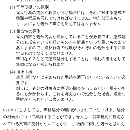
(2) 平等取扱いの原則
違反行為の内容や程度が同じ場合には、それに対する懲戒の
種類や程度も同じでなければなりません。特別な理由もな
く、人により処分の重さを変えてはなりません。
(3) 相当性の原則
違反内容と処分内容が均衡していることが必要です。懲戒処
分にも戒告といった軽いものから解雇といった重いものまで
ありますので、違反行為の程度がそれぞれの処分をするに値
するものでなくてはなりません。
些細なミスなどで懲戒処分をすることは、権利の濫用として
無効になると考えられます。
(4) 適正手続
就業規則などに定められた手続を適正にとっていることが必
要です。
例えば、処分の対象者に弁明の機会を与えるという規定があ
るにもかかわらず、これを与えないで処分した場合、適正な
手続がとられたとは言えません。
いずれにしましても、降格処分の理由が示されていない以上、処分
の相当性について検討することができませんし、就業規則に規定さ
れている文書の交付がないことから、手続的に有効な処分とはいえ