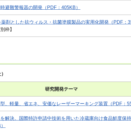
時避難警報器の開発（PDF：405KB）
を薬剤とした抗ウィルス・抗菌塗膜製品の実用化開発（PDF：35
特別枠】
社）
研究開発テーマ
型、軽量、省エネ、安価なレーザーマーキング装置（PDF：55
題を解決。国際特許申請中技術を用いた冷蔵庫向け食品鮮度保
B）