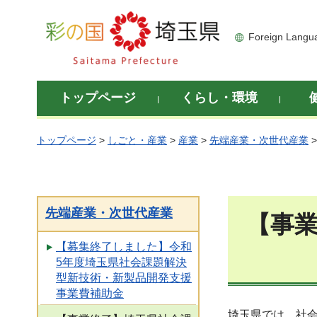
彩の国 埼玉県
Foreign Langu
トップページ
くらし・環境
トップページ
>
しごと・産業
>
産業
>
先端産業・次世代産業
先端産業・次世代産業
【事
【募集終了しました】令和
5年度埼玉県社会課題解決
型新技術・新製品開発支援
事業費補助金
埼玉県では、社