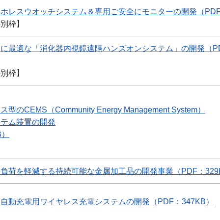
ホレスウオッチシステム＆専用ご安全にモニターの開発（PDF：
特別枠】
に最適な「消化器内視鏡遠隔ハンズオンシステム」の開発（PDF
特別枠】
CEMS（Community Energy Management System）
ステム装置の開発
B）
負荷を軽減する持続可能な金属加工品の開発事業（PDF：329
自動充電用ワイヤレス充電システムの開発（PDF：347KB）