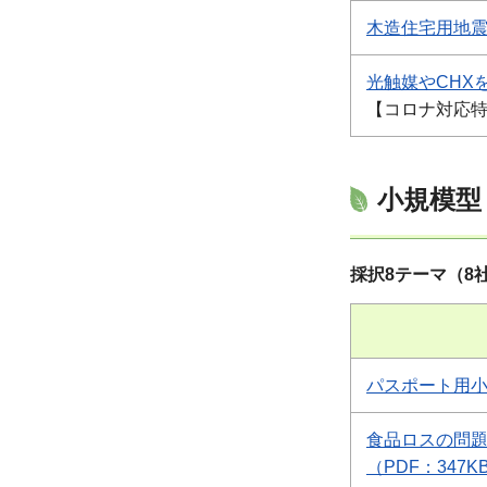
木造住宅用地震
光触媒やCHX
【コロナ対応
小規模型
採択8テーマ（8
パスポート用小
食品ロスの問
（PDF：347K