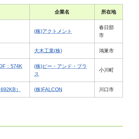
企業名
所在地
春日部
(株)アクトメント
市
大木工業(株)
鴻巣市
：574K
(株)ビー・アンド・プラ
小川町
ス
92KB）
(株)FALCON
川口市