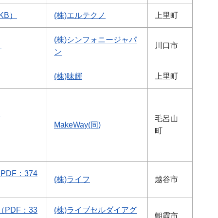
KB）
(株)エルテクノ
上里町
(株)シンフォニージャパ
）
川口市
ン
(株)
味輝
上里町
を
毛呂山
MakeWay(同)
町
DF：374
(株)ライフ
越谷市
PDF：33
(株)ライブセルダイアグ
朝霞市