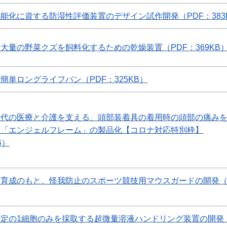
能化に資する防湿性評価装置のデザイン試作開発（PDF：383
大量の野菜クズを飼料化するための乾燥装置（PDF：369KB
簡単ロングライフパン（PDF：325KB）
時代の医療と介護を支える、頭部装着具の着用時の頭部の痛み
想「エンジェルフレーム」の製品化【コロナ対応特別枠】
B）
育成のもと、怪我防止のスポーツ競技用マウスガードの開発（P
定の1細胞のみを採取する超微量溶液ハンドリング装置の開発（