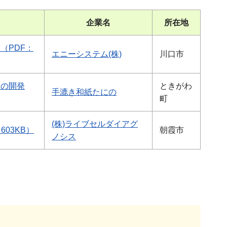
企業名
所在地
（PDF：
エニーシステム(株)
川口市
トの開発
ときがわ
手漉き和紙たにの
町
(株)ライブセルダイアグ
03KB）
朝霞市
ノシス