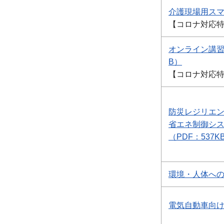
介護現場用スマ
【コロナ対応
オンライン講習
B）
【コロナ対応
防災レジリエンス型の
省エネ制御シ
（PDF：537K
環境・人体への
電気自動車向け