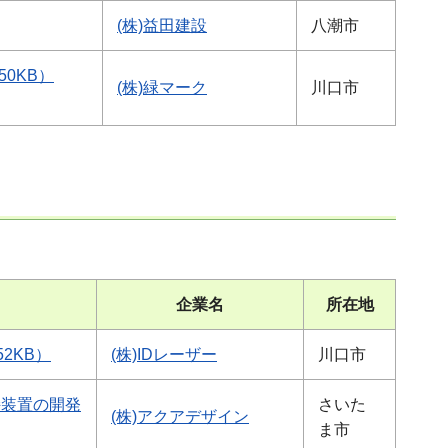
(株)益田建設
八潮市
0KB）
(株)緑マーク
川口市
企業名
所在地
2KB）
(株)IDレーザー
川口市
持装置の開発
さいた
(株)アクアデザイン
ま市