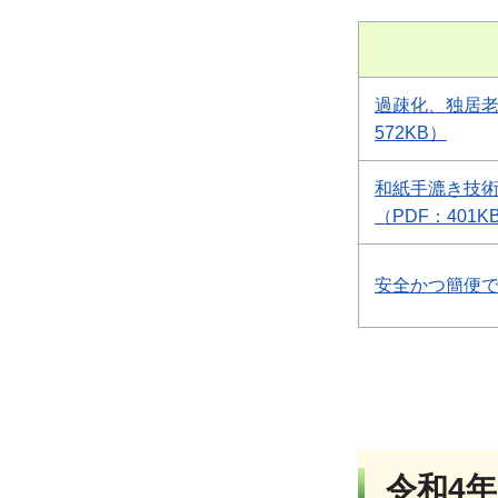
過疎化、独居老
572KB）
和紙手漉き技
（PDF：401K
安全かつ簡便で
令和4