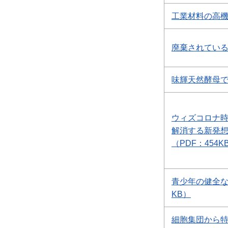
工業材料の高機
廃棄されている
味輝天然酵母で
ウィズコロナ
解消する新発
（PDF：454K
青少年の健全な
KB）
細胞集団から特