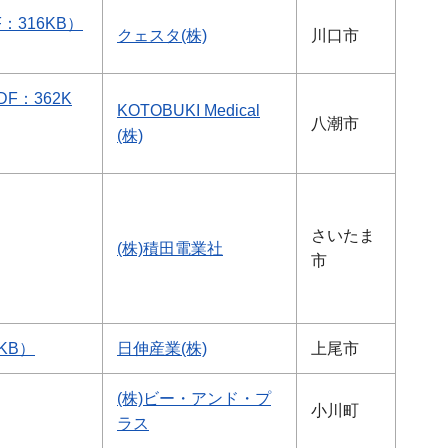
316KB）
クェスタ(株)
川口市
：362K
KOTOBUKI Medical
八潮市
(株)
さいたま
(株)積田電業社
市
KB）
日伸産業(株)
上尾市
(株)ビー・アンド・プ
小川町
ラス