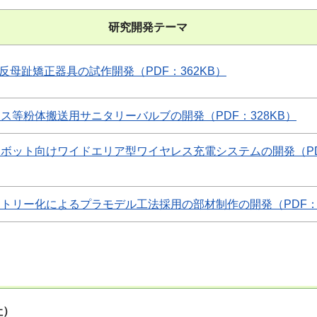
研究開発テーマ
外反母趾矯正器具の試作開発（PDF：362KB）
ス等粉体搬送用サニタリーバルブの開発（PDF：328KB）
ボット向けワイドエリア型ワイヤレス充電システムの開発（PDF
トリー化によるプラモデル工法採用の部材制作の開発（PDF：6
社）