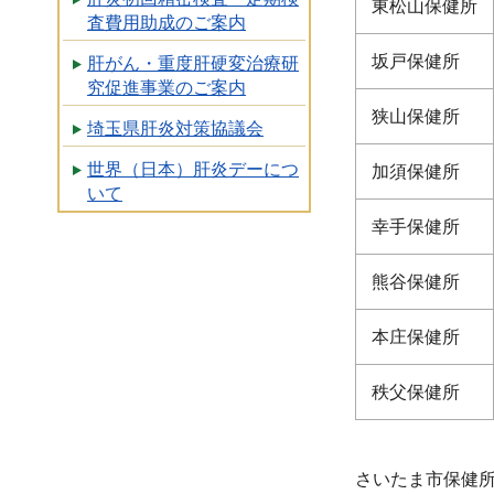
東松山保健所
査費用助成のご案内
坂戸保健所
肝がん・重度肝硬変治療研
究促進事業のご案内
狭山保健所
埼玉県肝炎対策協議会
世界（日本）肝炎デーにつ
加須保健所
いて
幸手保健所
熊谷保健所
本庄保健所
秩父保健所
さいたま市保健