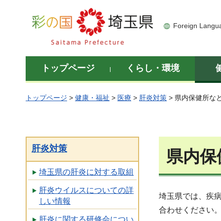
彩の国 埼玉県
Foreign Langu
トップページ
くらし・環境
トップページ
>
健康・福祉
>
医療
>
肝炎対策
> 県内保健所な
肝炎対策
県内保
埼玉県の肝炎に対する取組
肝炎ウイルスについての詳
埼玉県では、疾
しい情報
合わせください
肝炎に関する研修会につい