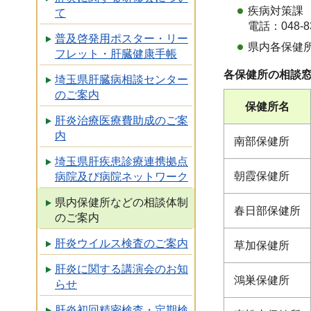
疾病対策課 
て
電話：048-8
普及啓発用ポスター・リー
県内各保健所
フレット・肝臓健康手帳
各保健所の相談
埼玉県肝臓病相談センター
のご案内
保健所名
肝炎治療医療費助成のご案
内
南部保健所
埼玉県肝疾患診療連携拠点
朝霞保健所
病院及び病院ネットワーク
県内保健所などの相談体制
春日部保健所
のご案内
肝炎ウイルス検査のご案内
草加保健所
肝炎に関する講演会のお知
鴻巣保健所
らせ
肝炎初回精密検査・定期検