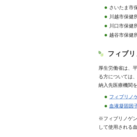
さいたま市保健
川越市保健所 
川口市保健所 
越谷市保健所 
フィブリ
厚生労働省は、
る方については
納入先医療機関
フィブリノ
血液凝固因
※フィブリノゲ
して使用される