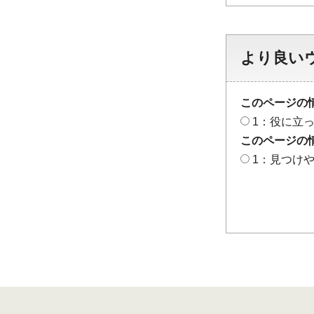
より良い
このページの
1：役に立
このページの
1：見つけ