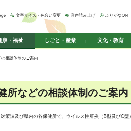
age
文字サイズ・色合い変更
音声読み上げ
ふりがなON
健康・福祉
しごと・産業
文化・教育
どの相談体制のご案内
健所などの相談体制のご案内
病対策課及び県内の各保健所で、ウイルス性肝炎（B型及びC型
。