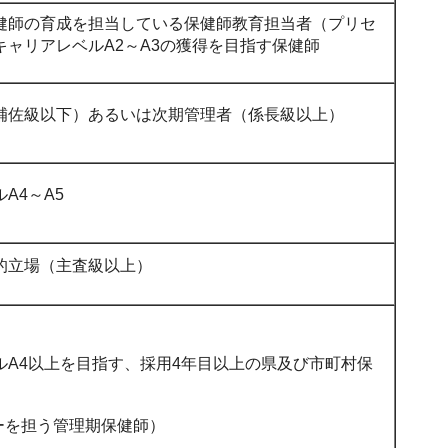
健師の育成を担当している保健師教育担当者（プリセ
キャリアレベルA2～A3の獲得を目指す保健師
補佐級以下）あるいは次期管理者（係長級以上）
A4～A5
的立場（主査級以上）
ルA4以上を目指す、採用4年目以上の県及び市町村保
ーを担う管理期保健師）