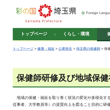
彩の国 埼玉県
Foreign Langu
トップページ
くらし・環境
トップページ
>
健康・福祉
>
公衆衛生
>
埼玉県の保健師
> 
保健師研修及び地域保健
地域の保健・福祉を取り巻く状況の変化や多様化する
従事者、大学教員等）の資質向上を図ること目的に研