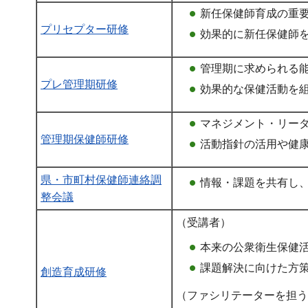
新任保健師育成の重
プリセプター研修
効果的に新任保健師
管理期に求められる
プレ管理期研修
効果的な保健活動を
マネジメント・リー
管理期保健師研修
活動指針の活用や健
県・市町村保健師連絡調
情報・課題を共有し
整会議
（受講者）
本来の公衆衛生保健
課題解決に向けた方
創造育成研修
（ファシリテーターを担う