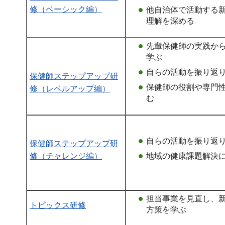
修（ベーシック編）
他自治体で活動する
理解を深める
先輩保健師の実践か
学ぶ
自らの活動を振り返
保健師ステップアップ研
保健師の役割や専門
修（レベルアップ編）
む
自らの活動を振り返
保健師ステップアップ研
修（チャレンジ編）
地域の健康課題解決
担当事業を見直し、
トピックス研修
方策を学ぶ