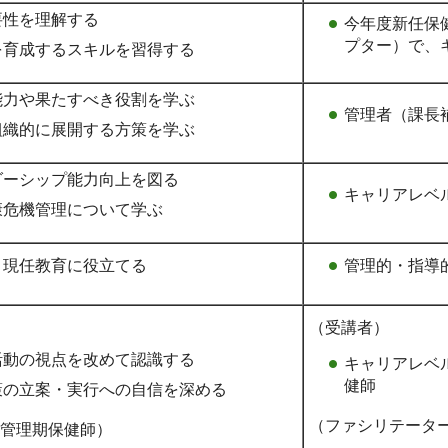
要性を理解する
今年度新任保
プター）で、
を育成するスキルを習得する
能力や果たすべき役割を学ぶ
管理者（課長
組織的に展開する方策を学ぶ
ダーシップ能力向上を図る
キャリアレベル
康危機管理について学ぶ
、現任教育に役立てる
管理的・指導
（受講者）
活動の視点を改めて認識する
キャリアレベ
健師
策の立案・実行への自信を深める
（ファシリテータ
管理期保健師）