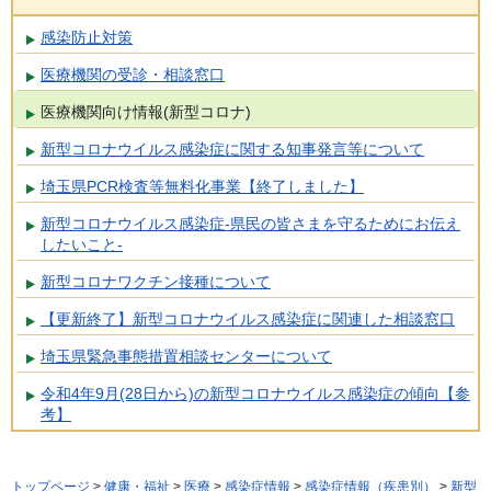
感染防止対策
医療機関の受診・相談窓口
医療機関向け情報(新型コロナ)
新型コロナウイルス感染症に関する知事発言等について
埼玉県PCR検査等無料化事業【終了しました】
新型コロナウイルス感染症-県民の皆さまを守るためにお伝え
したいこと-
新型コロナワクチン接種について
【更新終了】新型コロナウイルス感染症に関連した相談窓口
埼玉県緊急事態措置相談センターについて
令和4年9月(28日から)の新型コロナウイルス感染症の傾向【参
考】
トップページ
>
健康・福祉
>
医療
>
感染症情報
>
感染症情報（疾患別）
>
新型