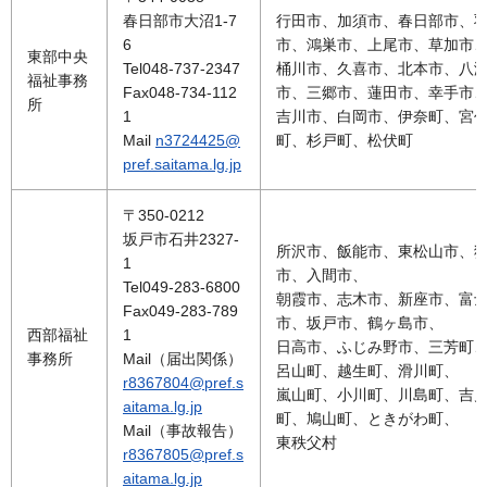
春日部市大沼1-7
行田市、加須市、春日部市、
6
市、鴻巣市、上尾市、草加市
東部中央
Tel048-737-2347
桶川市、久喜市、北本市、八
福祉事務
Fax048-734-112
市、三郷市、蓮田市、幸手市
所
1
吉川市、白岡市、伊奈町、宮
Mail
n3724425@
町、杉戸町、松伏町
pref.saitama.lg.jp
〒350-0212
坂戸市石井2327-
所沢市、飯能市、東松山市、
1
市、入間市、
Tel049-283-6800
朝霞市、志木市、新座市、富
Fax049-283-789
市、坂戸市、鶴ヶ島市、
西部福祉
1
日高市、ふじみ野市、三芳町
事務所
Mail（届出関係）
呂山町、越生町、滑川町、
r8367804@pref.s
嵐山町、小川町、川島町、吉
aitama.lg.jp
町、鳩山町、ときがわ町、
Mail（事故報告）
東秩父村
r8367805@pref.s
aitama.lg.jp