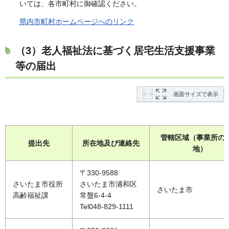
いては、各市町村に御確認ください。
県内市町村ホームページへのリンク
（3）老人福祉法に基づく居宅生活支援事業
等の届出
画面サイズで表示
管轄区域（事業所の
提出先
所在地及び連絡先
地）
〒330-9588
さいたま市役所
さいたま市浦和区
さいたま市
高齢福祉課
常盤6-4-4
Tel048-829-1111