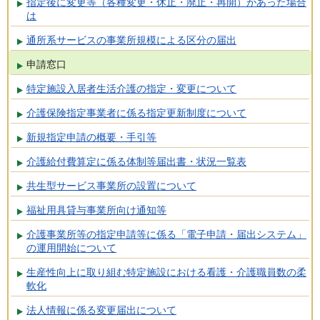
指定後に変更等（各種変更・休止・廃止・再開）があった場合
は
通所系サービスの事業所規模による区分の届出
申請窓口
特定施設入居者生活介護の指定・変更について
介護保険指定事業者に係る指定更新制度について
新規指定申請の概要・手引等
介護給付費算定に係る体制等届出書・状況一覧表
共生型サービス事業所の設置について
福祉用具貸与事業所向け通知等
介護事業所等の指定申請等に係る「電子申請・届出システム」
の運用開始について
生産性向上に取り組む特定施設における看護・介護職員数の柔
軟化
法人情報に係る変更届出について