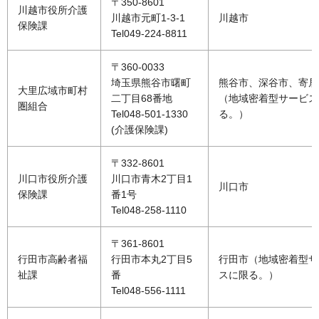
〒350-8601
川越市役所介護
川越市元町1-3-1
川越市
保険課
Tel049-224-8811
〒360-0033
埼玉県熊谷市曙町
熊谷市、深谷市、寄居
大里広域市町村
二丁目68番地
（地域密着型サービス
圏組合
Tel048-501-1330
る。）
(介護保険課)
〒332-8601
川口市役所介護
川口市青木2丁目1
川口市
保険課
番1号
Tel048-258-1110
〒361-8601
行田市高齢者福
行田市本丸2丁目5
行田市（地域密着型サ
祉課
番
スに限る。）
Tel048-556-1111